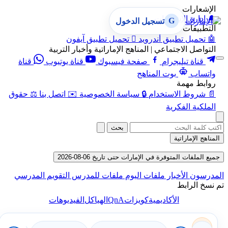
الإشعارات
🔔
إدارة الإشعارات
G
تسجيل الدخول
التطبيقات
🤖
تحميل تطبيق أندرويد

تحميل تطبيق آيفون
التواصل الاجتماعي | المناهج الإماراتية وأخبار التربية
قناة تيليجرام
صفحة فيسبوك
قناة يوتيوب
قناة
واتساب
بوت المناهج
روابط مهمة
📄
شروط الاستخدام
🔒
سياسة الخصوصية
✉️
اتصل بنا
⚖️
حقوق
الملكية الفكرية
بحث
المناهج الإماراتية
جميع الملفات المتوفرة في الإمارات حتى تاريخ 06-08-2026
المدرسون
الأخبار
ملفات اليوم
ملفات للمدرس
التقويم المدرسي
تم نسخ الرابط
QnA
الأكاديمية
كويزات
الهياكل
الفيديوهات