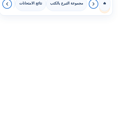
مجموعة التبرع بالكتب
نتائج الامتحانات
كويزات 
🔥