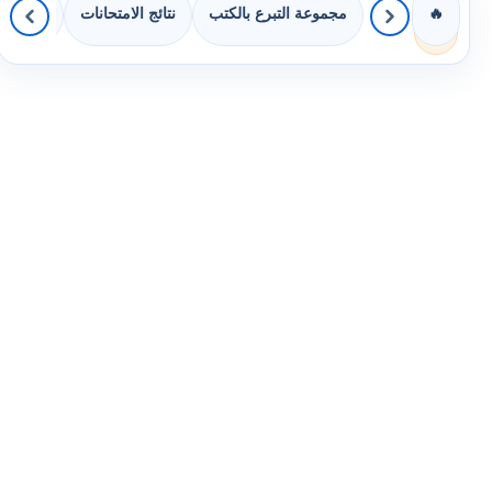
مجموعة التبرع بالكتب
نتائج الامتحانات
كويزات 
🔥