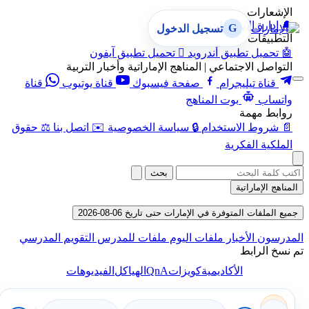
الإشعارات
🔔
إدارة الإشعارات
G
تسجيل الدخول
التطبيقات
🤖
تحميل تطبيق أندرويد

تحميل تطبيق آيفون
التواصل الاجتماعي | المناهج الإماراتية وأخبار التربية
قناة تيليجرام
صفحة فيسبوك
قناة يوتيوب
قناة
واتساب
بوت المناهج
روابط مهمة
📄
شروط الاستخدام
🔒
سياسة الخصوصية
✉️
اتصل بنا
⚖️
حقوق
الملكية الفكرية
بحث
المناهج الإماراتية
جميع الملفات المتوفرة في الإمارات حتى تاريخ 06-08-2026
المدرسون
الأخبار
ملفات اليوم
ملفات للمدرس
التقويم المدرسي
تم نسخ الرابط
QnA
الأكاديمية
كويزات
الهياكل
الفيديوهات