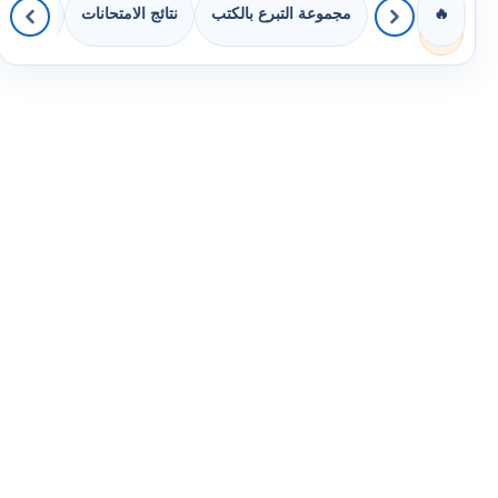
مجموعة التبرع بالكتب
نتائج الامتحانات
كويزات 
🔥