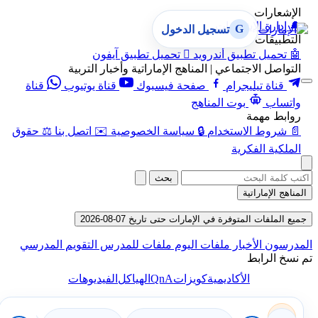
الإشعارات
🔔
إدارة الإشعارات
G
تسجيل الدخول
التطبيقات
🤖
تحميل تطبيق أندرويد

تحميل تطبيق آيفون
التواصل الاجتماعي | المناهج الإماراتية وأخبار التربية
قناة تيليجرام
صفحة فيسبوك
قناة يوتيوب
قناة
واتساب
بوت المناهج
روابط مهمة
📄
شروط الاستخدام
🔒
سياسة الخصوصية
✉️
اتصل بنا
⚖️
حقوق
الملكية الفكرية
بحث
المناهج الإماراتية
جميع الملفات المتوفرة في الإمارات حتى تاريخ 07-08-2026
المدرسون
الأخبار
ملفات اليوم
ملفات للمدرس
التقويم المدرسي
تم نسخ الرابط
QnA
الأكاديمية
كويزات
الهياكل
الفيديوهات