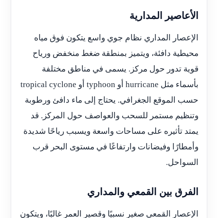
الأعاصير المدارية
الإعصار المداري نظام جوي واسع يتكون فوق مياه
محيطية دافئة، ويتميز بمنطقة ضغط منخفض ورياح
قوية تدور حول مركز. يسمى في مناطق مختلفة
بأسماء مثل hurricane أو typhoon أو tropical cyclone
حسب الموقع الجغرافي. يحتاج إلى ماء دافئ ورطوبة
وتنظيم مستمر للسحب والعواصف حول المركز. قد
يمتد تأثيره على مساحات واسعة ويسبب رياحًا شديدة
وأمطارًا وفيضانات وارتفاعًا في مستوى البحر قرب
السواحل.
الفرق بين القمعي والمداري
الإعصار القمعي صغير نسبيًا وقصير العمر غالبًا، ويتكون