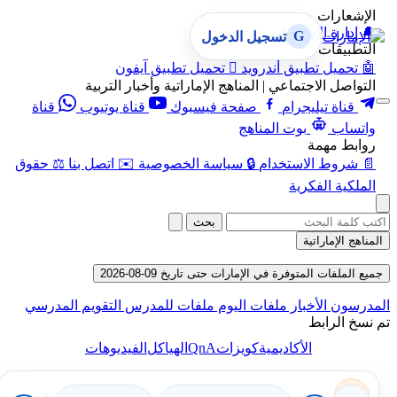
الإشعارات
🔔
إدارة الإشعارات
G
تسجيل الدخول
التطبيقات
🤖
تحميل تطبيق أندرويد

تحميل تطبيق آيفون
التواصل الاجتماعي | المناهج الإماراتية وأخبار التربية
قناة تيليجرام
صفحة فيسبوك
قناة يوتيوب
قناة
واتساب
بوت المناهج
روابط مهمة
📄
شروط الاستخدام
🔒
سياسة الخصوصية
✉️
اتصل بنا
⚖️
حقوق
الملكية الفكرية
بحث
المناهج الإماراتية
جميع الملفات المتوفرة في الإمارات حتى تاريخ 09-08-2026
المدرسون
الأخبار
ملفات اليوم
ملفات للمدرس
التقويم المدرسي
تم نسخ الرابط
QnA
الأكاديمية
كويزات
الهياكل
الفيديوهات