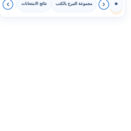
مجموعة التبرع بالكتب
نتائج الامتحانات
كويزات 
🔥