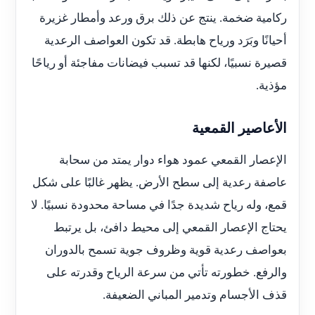
ركامية ضخمة. ينتج عن ذلك برق ورعد وأمطار غزيرة
أحيانًا وبَرَد ورياح هابطة. قد تكون العواصف الرعدية
قصيرة نسبيًا، لكنها قد تسبب فيضانات مفاجئة أو رياحًا
مؤذية.
الأعاصير القمعية
الإعصار القمعي عمود هواء دوار يمتد من سحابة
عاصفة رعدية إلى سطح الأرض. يظهر غالبًا على شكل
قمع، وله رياح شديدة جدًا في مساحة محدودة نسبيًا. لا
يحتاج الإعصار القمعي إلى محيط دافئ، بل يرتبط
بعواصف رعدية قوية وظروف جوية تسمح بالدوران
والرفع. خطورته تأتي من سرعة الرياح وقدرته على
قذف الأجسام وتدمير المباني الضعيفة.