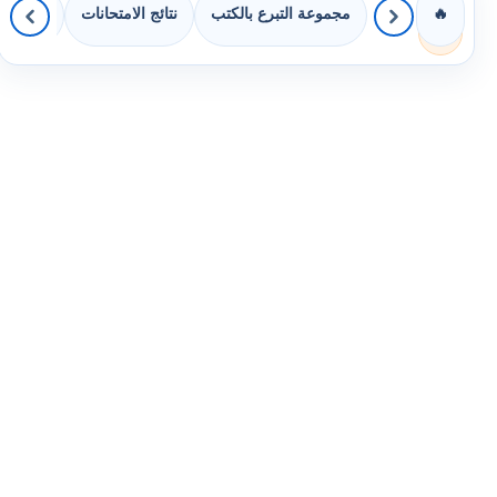
مجموعة التبرع بالكتب
نتائج الامتحانات
كويزات 
🔥