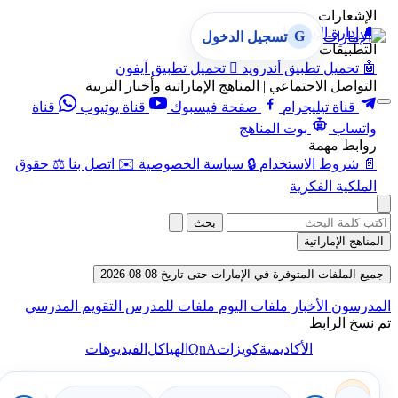
الإشعارات
🔔
إدارة الإشعارات
G
تسجيل الدخول
التطبيقات
🤖
تحميل تطبيق أندرويد

تحميل تطبيق آيفون
التواصل الاجتماعي | المناهج الإماراتية وأخبار التربية
قناة تيليجرام
صفحة فيسبوك
قناة يوتيوب
قناة
واتساب
بوت المناهج
روابط مهمة
📄
شروط الاستخدام
🔒
سياسة الخصوصية
✉️
اتصل بنا
⚖️
حقوق
الملكية الفكرية
بحث
المناهج الإماراتية
جميع الملفات المتوفرة في الإمارات حتى تاريخ 08-08-2026
المدرسون
الأخبار
ملفات اليوم
ملفات للمدرس
التقويم المدرسي
تم نسخ الرابط
QnA
الأكاديمية
كويزات
الهياكل
الفيديوهات