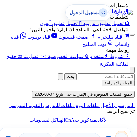
الإشعارات
🔔
إدارة الإشعارات
G
تسجيل الدخول
التطبيقات
🤖
تحميل تطبيق أندرويد

تحميل تطبيق آيفون
التواصل الاجتماعي | المناهج الإماراتية وأخبار التربية
قناة تيليجرام
صفحة فيسبوك
قناة يوتيوب
قناة
واتساب
بوت المناهج
روابط مهمة
📄
شروط الاستخدام
🔒
سياسة الخصوصية
✉️
اتصل بنا
⚖️
حقوق
الملكية الفكرية
بحث
المناهج الإماراتية
جميع الملفات المتوفرة في الإمارات حتى تاريخ 07-08-2026
المدرسون
الأخبار
ملفات اليوم
ملفات للمدرس
التقويم المدرسي
تم نسخ الرابط
QnA
الأكاديمية
كويزات
الهياكل
الفيديوهات