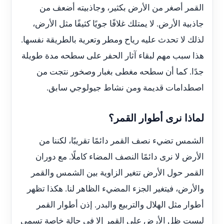
القمر أصغر من الأرض بكثير، وجاذبيته أضعف من
جاذبية الأرض. لا يمتلك غلافًا جويًا كثيفًا مثل الأرض،
لذلك لا تحدث عليه رياح ومطر وتعرية بالطريقة نفسها.
هذا سبب مهم لبقاء آثار الحفر على سطحه مدة طويلة
جدًا. كما أن سطحه مغطى بغبار وصخور نتجت من
اصطدامات قديمة ومن نشاط جيولوجي سابق.
لماذا نرى أطوار القمر؟
الشمس تضيء نصف القمر دائمًا تقريبًا، لكننا من
الأرض لا نرى دائمًا النصف المضاء كاملًا. مع دوران
القمر حول الأرض تتغير الزاوية بين الشمس والقمر
والأرض، فيتغير الجزء المضيء الظاهر لنا. هكذا تظهر
أطوار مثل الهلال والتربيع والبدر. إذن أطوار القمر
ليست ظل الأرض على القمر إلا في حالة خاصة تسمى