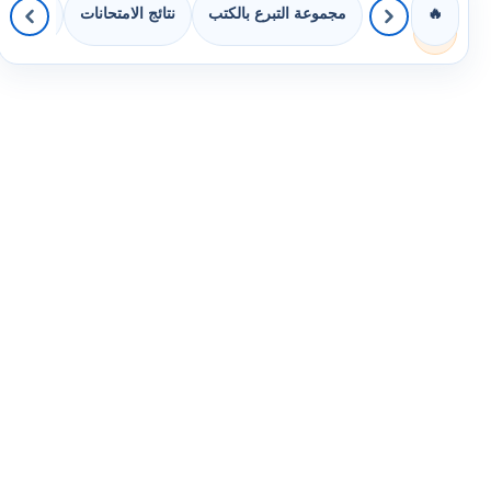
مجموعة التبرع بالكتب
نتائج الامتحانات
كويزات 
🔥