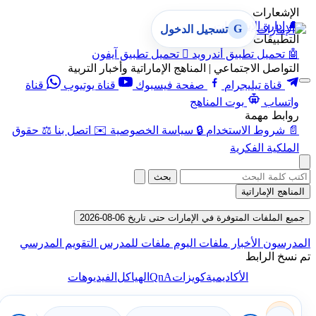
الإشعارات
🔔
إدارة الإشعارات
G
تسجيل الدخول
التطبيقات
🤖
تحميل تطبيق أندرويد

تحميل تطبيق آيفون
التواصل الاجتماعي | المناهج الإماراتية وأخبار التربية
قناة تيليجرام
صفحة فيسبوك
قناة يوتيوب
قناة
واتساب
بوت المناهج
روابط مهمة
📄
شروط الاستخدام
🔒
سياسة الخصوصية
✉️
اتصل بنا
⚖️
حقوق
الملكية الفكرية
بحث
المناهج الإماراتية
جميع الملفات المتوفرة في الإمارات حتى تاريخ 06-08-2026
المدرسون
الأخبار
ملفات اليوم
ملفات للمدرس
التقويم المدرسي
تم نسخ الرابط
QnA
الأكاديمية
كويزات
الهياكل
الفيديوهات