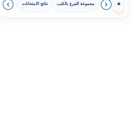
مجموعة التبرع بالكتب
نتائج الامتحانات
كويزات 
🔥