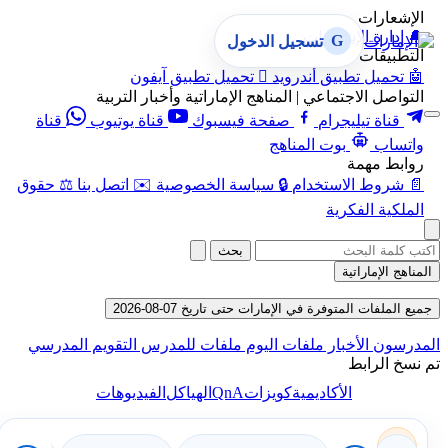
الإشعارات
🔔
إدارة الإشعارات
G
تسجيل الدخول
التطبيقات
🤖
تحميل تطبيق أندرويد

تحميل تطبيق آيفون
التواصل الاجتماعي | المناهج الإماراتية وأخبار التربية
قناة تيليجرام
صفحة فيسبوك
قناة يوتيوب
قناة
واتساب
بوت المناهج
روابط مهمة
📄
شروط الاستخدام
🔒
سياسة الخصوصية
✉️
اتصل بنا
⚖️
حقوق
الملكية الفكرية
بحث
المناهج الإماراتية
جميع الملفات المتوفرة في الإمارات حتى تاريخ 07-08-2026
المدرسون
الأخبار
ملفات اليوم
ملفات للمدرس
التقويم المدرسي
تم نسخ الرابط
QnA
الأكاديمية
كويزات
الهياكل
الفيديوهات