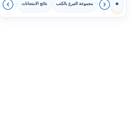
مجموعة التبرع بالكتب
نتائج الامتحانات
كويزات 
🔥