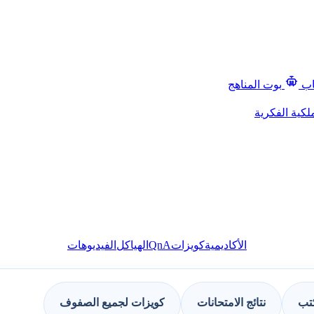
اب
بوت المناهج
لكية الفكرية
QnA
الأكاديمية
كويزات
الهياكل
الفيديوهات
كتب
نتائج الامتحانات
كويزات لجميع الصفوف