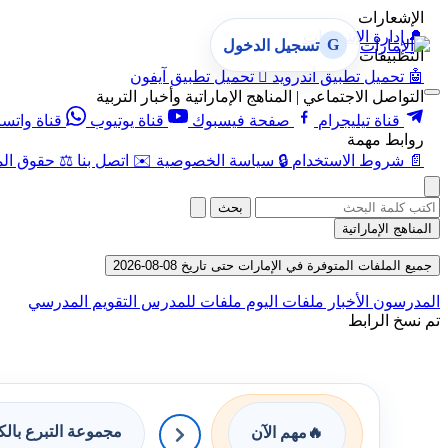
الإشعارات
🔔
إدارة الإشعارات
G
تسجيل الدخول
التطبيقات
🤖
تحميل تطبيق أندرويد

تحميل تطبيق آيفون
التواصل الاجتماعي | المناهج الإماراتية وأخبار التربية
قناة تيليجرام
صفحة فيسبوك
قناة يوتيوب
قناة واتس
روابط مهمة
📄
شروط الاستخدام
🔒
سياسة الخصوصية
✉️
اتصل بنا
⚖️
حقوق الم
بحث
المناهج الإماراتية
جميع الملفات المتوفرة في الإمارات حتى تاريخ 08-08-2026
المدرسون
الأخبار
ملفات اليوم
ملفات للمدرس
التقويم المدرسي
تم نسخ الرابط
مجموعة التبرع بال
🔥
مهم الآن