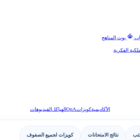
اب
بوت المناهج
لكية الفكرية
QnA
الأكاديمية
كويزات
الهياكل
الفيديوهات
كتب
نتائج الامتحانات
كويزات لجميع الصفوف