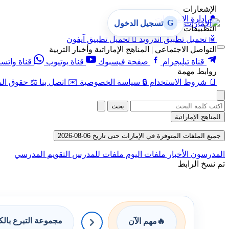
الإشعارات
🔔
إدارة الإشعارات
G
تسجيل الدخول
التطبيقات
🤖
تحميل تطبيق أندرويد

تحميل تطبيق آيفون
التواصل الاجتماعي | المناهج الإماراتية وأخبار التربية
قناة تيليجرام
صفحة فيسبوك
قناة يوتيوب
قناة واتس
روابط مهمة
📄
شروط الاستخدام
🔒
سياسة الخصوصية
✉️
اتصل بنا
⚖️
حقوق الم
بحث
المناهج الإماراتية
جميع الملفات المتوفرة في الإمارات حتى تاريخ 06-08-2026
المدرسون
الأخبار
ملفات اليوم
ملفات للمدرس
التقويم المدرسي
تم نسخ الرابط
مجموعة التبرع بال
🔥
مهم الآن