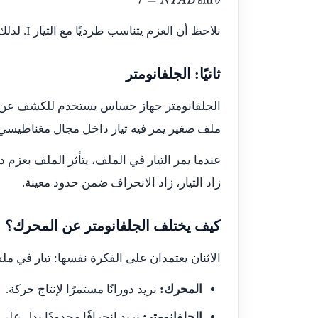
τ
=
N
I
A
B
sin
θ
نلاحظ أن العزم يتناسب طرديًا مع التيار
I
. لذلك
ثانيًا: الجلفانومتر
الجلفانومتر جهاز حساس يستخدم للكشف عن الت
ملف صغير يمر فيه تيار داخل مجال مغناطيسي
عندما يمر التيار في الملف، يتأثر الملف بعزم
زاد التيار، زاد الانحراف ضمن حدود معينة.
كيف يختلف الجلفانومتر عن المحرك؟
الاثنان يعتمدان على الفكرة نفسها: تيار في 
المحرك:
نريد دورانًا مستمرًا لإنتاج حركة.
الجلفانومتر:
نريد انحرافًا محدودًا يدل على م