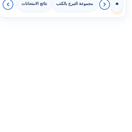
مجموعة التبرع بالكتب
نتائج الامتحانات
كويزات 
🔥