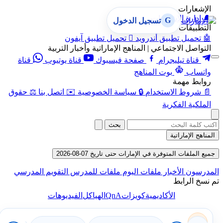
الإشعارات
🔔
إدارة الإشعارات
G
تسجيل الدخول
التطبيقات
🤖
تحميل تطبيق أندرويد

تحميل تطبيق آيفون
التواصل الاجتماعي | المناهج الإماراتية وأخبار التربية
قناة تيليجرام
صفحة فيسبوك
قناة يوتيوب
قناة
واتساب
بوت المناهج
روابط مهمة
📄
شروط الاستخدام
🔒
سياسة الخصوصية
✉️
اتصل بنا
⚖️
حقوق
الملكية الفكرية
بحث
المناهج الإماراتية
جميع الملفات المتوفرة في الإمارات حتى تاريخ 07-08-2026
المدرسون
الأخبار
ملفات اليوم
ملفات للمدرس
التقويم المدرسي
تم نسخ الرابط
QnA
الأكاديمية
كويزات
الهياكل
الفيديوهات