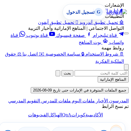
الإشعارات
🔔
إدارة الإشعارات
G
تسجيل الدخول
التطبيقات
🤖
تحميل تطبيق أندرويد

تحميل تطبيق آيفون
التواصل الاجتماعي | المناهج الإماراتية وأخبار التربية
قناة تيليجرام
صفحة فيسبوك
قناة يوتيوب
قناة
واتساب
بوت المناهج
روابط مهمة
📄
شروط الاستخدام
🔒
سياسة الخصوصية
✉️
اتصل بنا
⚖️
حقوق
الملكية الفكرية
بحث
المناهج الإماراتية
جميع الملفات المتوفرة في الإمارات حتى تاريخ 09-08-2026
المدرسون
الأخبار
ملفات اليوم
ملفات للمدرس
التقويم المدرسي
تم نسخ الرابط
QnA
الأكاديمية
كويزات
الهياكل
الفيديوهات