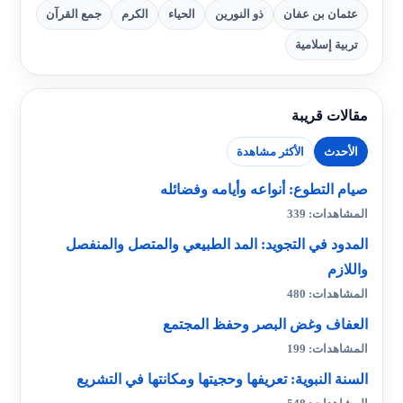
عثمان بن عفان
ذو النورين
الحياء
الكرم
جمع القرآن
تربية إسلامية
مقالات قريبة
الأحدث
الأكثر مشاهدة
صيام التطوع: أنواعه وأيامه وفضائله
المشاهدات: 339
المدود في التجويد: المد الطبيعي والمتصل والمنفصل
واللازم
المشاهدات: 480
العفاف وغض البصر وحفظ المجتمع
المشاهدات: 199
السنة النبوية: تعريفها وحجيتها ومكانتها في التشريع