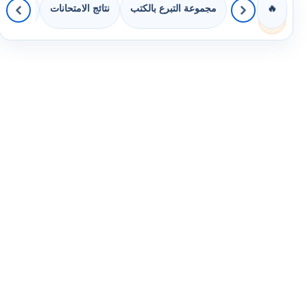
مجموعة التبرع بالكتب
نتائج الامتحانات
كويزات 
🔥