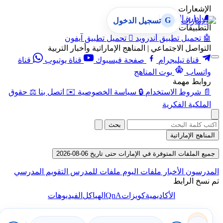
الإشعارات
🔔
إدارة الإشعارات
G
تسجيل الدخول
التطبيقات
🤖
تحميل تطبيق أندرويد

تحميل تطبيق آيفون
التواصل الاجتماعي | المناهج الإماراتية وأخبار التربية
قناة تيليجرام
صفحة فيسبوك
قناة يوتيوب
قناة
واتساب
بوت المناهج
روابط مهمة
📄
شروط الاستخدام
🔒
سياسة الخصوصية
✉️
اتصل بنا
⚖️
حقوق
الملكية الفكرية
بحث
المناهج الإماراتية
جميع الملفات المتوفرة في الإمارات حتى تاريخ 06-08-2026
المدرسون
الأخبار
ملفات اليوم
ملفات للمدرس
التقويم المدرسي
تم نسخ الرابط
QnA
الأكاديمية
كويزات
الهياكل
الفيديوهات