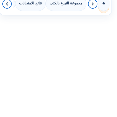
مجموعة التبرع بالكتب
نتائج الامتحانات
كويزات 
🔥