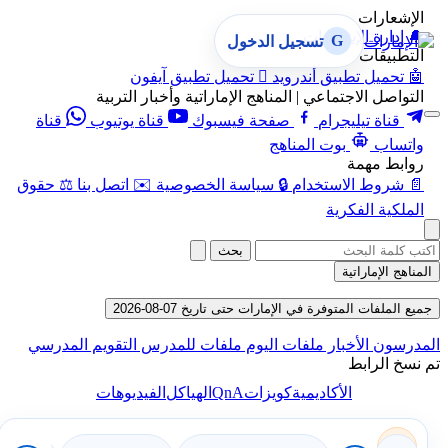
الإشعارات
🔔
إدارة الإشعارات
G
تسجيل الدخول
التطبيقات
🤖
تحميل تطبيق أندرويد

تحميل تطبيق آيفون
التواصل الاجتماعي | المناهج الإماراتية وأخبار التربية
قناة تيليجرام
صفحة فيسبوك
قناة يوتيوب
قناة
واتساب
بوت المناهج
روابط مهمة
📄
شروط الاستخدام
🔒
سياسة الخصوصية
✉️
اتصل بنا
⚖️
حقوق
الملكية الفكرية
بحث
المناهج الإماراتية
جميع الملفات المتوفرة في الإمارات حتى تاريخ 07-08-2026
المدرسون
الأخبار
ملفات اليوم
ملفات للمدرس
التقويم المدرسي
تم نسخ الرابط
QnA
الأكاديمية
كويزات
الهياكل
الفيديوهات