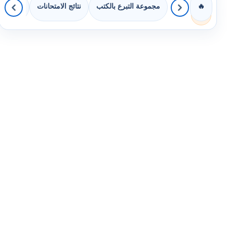
مجموعة التبرع بالكتب
نتائج الامتحانات
كويزات 
🔥