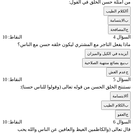
من أمثلة حسن الخلق في القول:
أ
الكلام الطيب
ب
الابتسامة
ج
المصافحة
السؤال 4
النقاط: 10
ماذا يفعل التاجر مع المشتري ليكون خلقه حسن مع الناس؟
أ
يزيده في الكيل والميزان
ب
يبع بضائع منتهية الصلاحية
ج
عدم الغش
السؤال 5
النقاط: 10
نستنتج الخلق الحسن من قوله تعالى (وقولوا للناس حسنا):
أ
الابتسامة
ب
الكلام الطيب
ج
العفو
السؤال 6
النقاط: 10
قال تعالى (والكاظمين الغيظ والعافين عن الناس والله يحب