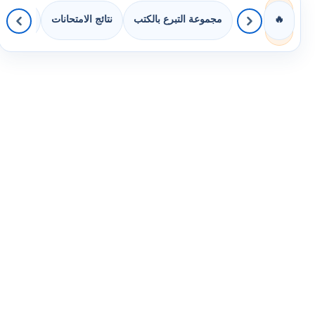
مجموعة التبرع بالكتب
نتائج الامتحانات
كويزات 
🔥