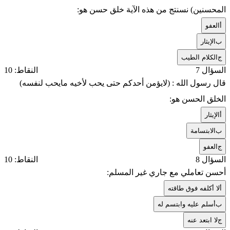
المحسنين) نسنتج من هذه الآية خلق حسن هو:
أ
العفو
ب
الإيثار
ج
الكلام الطيب
السؤال 7
النقاط: 10
قال رسول الله : (لايؤمن أحدكم حتى يحب لأخيه مايحب لنفسه)
الخلق الحسن هو:
أ
الإيثار
ب
الابتسامة
ج
العفو
السؤال 8
النقاط: 10
أحسن تعاملي مع جاري غير المسلم:
أ
لا أكلفه فوق طاقته
ب
أسلم عليه وابتسم له
ج
لا ابتعد عنه