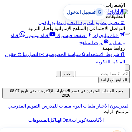
الإشعارات
🔔
إدارة الإشعارات
G
تسجيل الدخول
التطبيقات
🤖
تحميل تطبيق أندرويد

تحميل تطبيق آيفون
التواصل الاجتماعي | المناهج الإماراتية وأخبار التربية
قناة تيليجرام
صفحة فيسبوك
قناة يوتيوب
قناة
واتساب
بوت المناهج
روابط مهمة
📄
شروط الاستخدام
🔒
سياسة الخصوصية
✉️
اتصل بنا
⚖️
حقوق
الملكية الفكرية
بحث
المناهج الإماراتية
جميع الملفات المتوفرة في قسم الاختبارات الإلكترونية حتى تاريخ 07-08-
2026
المدرسون
الأخبار
ملفات اليوم
ملفات للمدرس
التقويم المدرسي
تم نسخ الرابط
QnA
الأكاديمية
كويزات
الهياكل
الفيديوهات