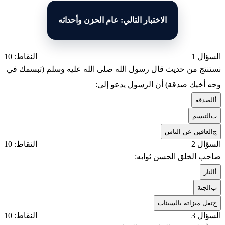
الاختبار التالي: عام الحزن وأحداثه
السؤال 1
النقاط: 10
نستنتج من حديث قال رسول الله صلى الله عليه وسلم (تبسمك في
وجه أخيك صدقة) أن الرسول يدعو إلى:
أ
الصدقة
ب
التبسم
ج
العافين عن الناس
السؤال 2
النقاط: 10
صاحب الخلق الحسن ثوابه:
أ
النار
ب
الجنة
ج
تقل ميزاته بالسيئات
السؤال 3
النقاط: 10