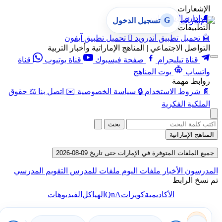
الإشعارات
🔔
إدارة الإشعارات
G
تسجيل الدخول
التطبيقات
🤖
تحميل تطبيق أندرويد

تحميل تطبيق آيفون
التواصل الاجتماعي | المناهج الإماراتية وأخبار التربية
قناة تيليجرام
صفحة فيسبوك
قناة يوتيوب
قناة
واتساب
بوت المناهج
روابط مهمة
📄
شروط الاستخدام
🔒
سياسة الخصوصية
✉️
اتصل بنا
⚖️
حقوق
الملكية الفكرية
بحث
المناهج الإماراتية
جميع الملفات المتوفرة في الإمارات حتى تاريخ 09-08-2026
المدرسون
الأخبار
ملفات اليوم
ملفات للمدرس
التقويم المدرسي
تم نسخ الرابط
QnA
الأكاديمية
كويزات
الهياكل
الفيديوهات