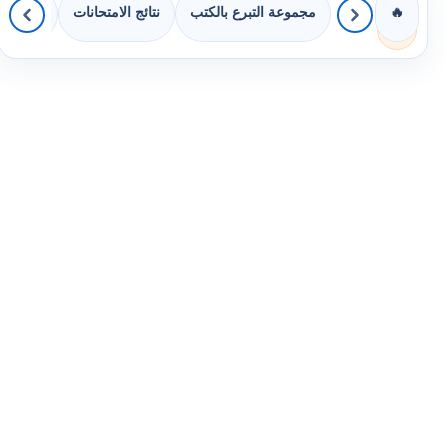
مجموعة التبرع بالكتب
نتائج الامتحانات
كويزات 
🔥