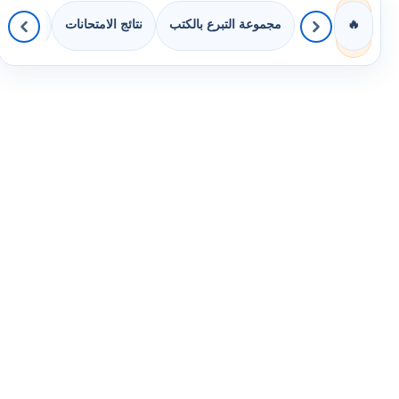
مجموعة التبرع بالكتب
نتائج الامتحانات
كويزات 
🔥