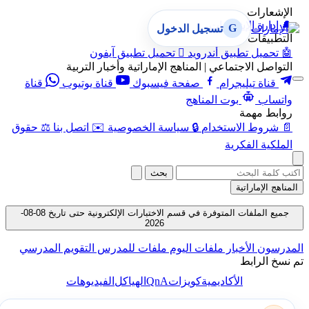
الإشعارات
🔔
إدارة الإشعارات
G
تسجيل الدخول
التطبيقات
🤖
تحميل تطبيق أندرويد

تحميل تطبيق آيفون
التواصل الاجتماعي | المناهج الإماراتية وأخبار التربية
قناة تيليجرام
صفحة فيسبوك
قناة يوتيوب
قناة
واتساب
بوت المناهج
روابط مهمة
📄
شروط الاستخدام
🔒
سياسة الخصوصية
✉️
اتصل بنا
⚖️
حقوق
الملكية الفكرية
بحث
المناهج الإماراتية
جميع الملفات المتوفرة في قسم الاختبارات الإلكترونية حتى تاريخ 08-08-
2026
المدرسون
الأخبار
ملفات اليوم
ملفات للمدرس
التقويم المدرسي
تم نسخ الرابط
QnA
الأكاديمية
كويزات
الهياكل
الفيديوهات