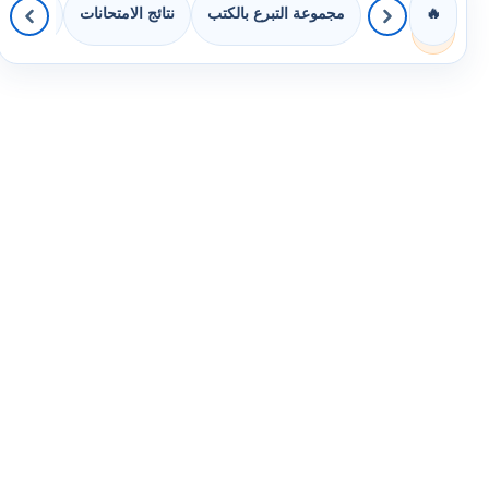
مجموعة التبرع بالكتب
نتائج الامتحانات
كويزات 
🔥