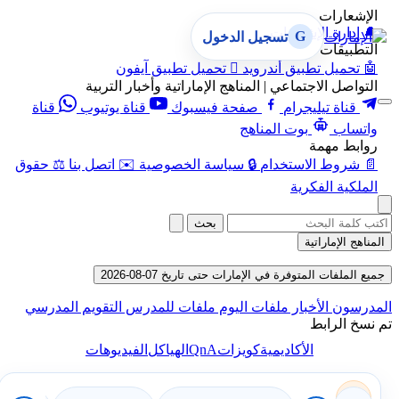
الإشعارات
🔔
إدارة الإشعارات
G
تسجيل الدخول
التطبيقات
🤖
تحميل تطبيق أندرويد

تحميل تطبيق آيفون
التواصل الاجتماعي | المناهج الإماراتية وأخبار التربية
قناة تيليجرام
صفحة فيسبوك
قناة يوتيوب
قناة
واتساب
بوت المناهج
روابط مهمة
📄
شروط الاستخدام
🔒
سياسة الخصوصية
✉️
اتصل بنا
⚖️
حقوق
الملكية الفكرية
بحث
المناهج الإماراتية
جميع الملفات المتوفرة في الإمارات حتى تاريخ 07-08-2026
المدرسون
الأخبار
ملفات اليوم
ملفات للمدرس
التقويم المدرسي
تم نسخ الرابط
QnA
الأكاديمية
كويزات
الهياكل
الفيديوهات