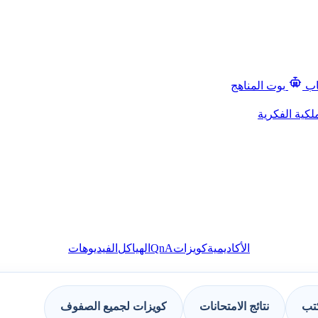
اب
بوت المناهج
لكية الفكرية
QnA
الأكاديمية
كويزات
الهياكل
الفيديوهات
كتب
نتائج الامتحانات
كويزات لجميع الصفوف