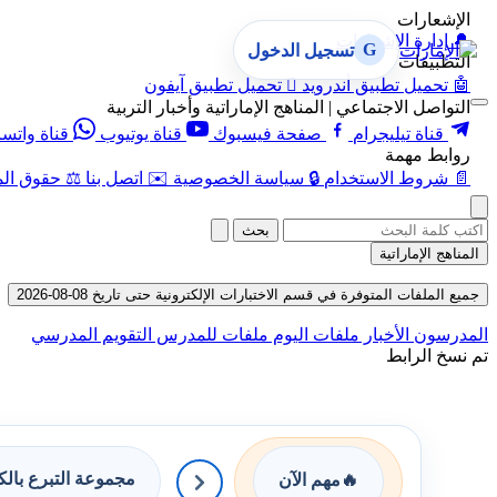
الإشعارات
🔔
إدارة الإشعارات
G
تسجيل الدخول
التطبيقات
🤖
تحميل تطبيق أندرويد

تحميل تطبيق آيفون
التواصل الاجتماعي | المناهج الإماراتية وأخبار التربية
قناة تيليجرام
صفحة فيسبوك
قناة يوتيوب
قناة واتس
روابط مهمة
📄
شروط الاستخدام
🔒
سياسة الخصوصية
✉️
اتصل بنا
⚖️
حقوق الم
بحث
المناهج الإماراتية
جميع الملفات المتوفرة في قسم الاختبارات الإلكترونية حتى تاريخ 08-08-2026
المدرسون
الأخبار
ملفات اليوم
ملفات للمدرس
التقويم المدرسي
تم نسخ الرابط
مجموعة التبرع بال
🔥
مهم الآن