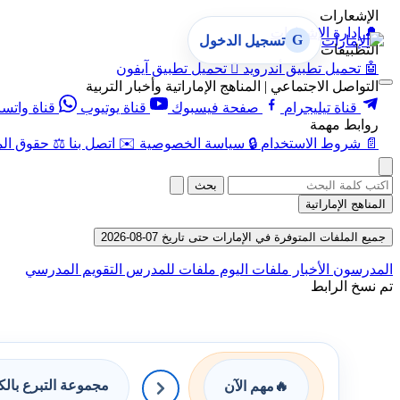
الإشعارات
🔔
إدارة الإشعارات
G
تسجيل الدخول
التطبيقات
🤖
تحميل تطبيق أندرويد

تحميل تطبيق آيفون
التواصل الاجتماعي | المناهج الإماراتية وأخبار التربية
قناة تيليجرام
صفحة فيسبوك
قناة يوتيوب
قناة واتس
روابط مهمة
📄
شروط الاستخدام
🔒
سياسة الخصوصية
✉️
اتصل بنا
⚖️
حقوق الم
بحث
المناهج الإماراتية
جميع الملفات المتوفرة في الإمارات حتى تاريخ 07-08-2026
المدرسون
الأخبار
ملفات اليوم
ملفات للمدرس
التقويم المدرسي
تم نسخ الرابط
مجموعة التبرع بال
🔥
مهم الآن