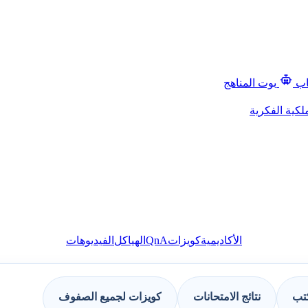
اب
بوت المناهج
لكية الفكرية
QnA
الأكاديمية
كويزات
الهياكل
الفيديوهات
كتب
نتائج الامتحانات
كويزات لجميع الصفوف