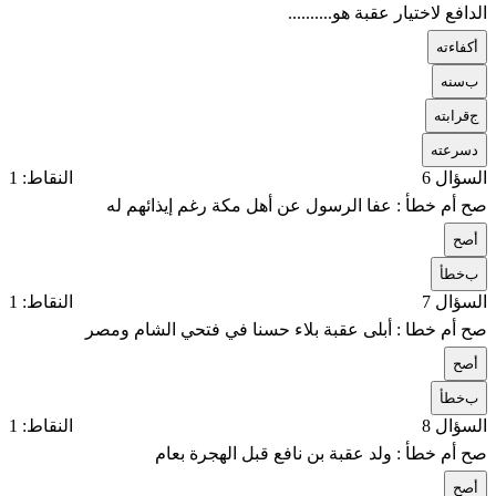
الدافع لاختيار عقبة هو..........
أ
كفاءته
ب
سنه
ج
قرابته
د
سرعته
السؤال 6
النقاط: 1
صح أم خطأ : عفا الرسول عن أهل مكة رغم إيذائهم له
أ
صح
ب
خطأ
السؤال 7
النقاط: 1
صح أم خطا : أبلى عقبة بلاء حسنا في فتحي الشام ومصر
أ
صح
ب
خطأ
السؤال 8
النقاط: 1
صح أم خطأ : ولد عقبة بن نافع قبل الهجرة بعام
أ
صح