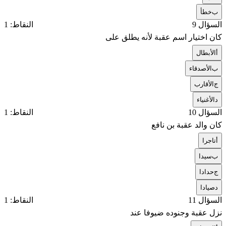
ب
خطأ
السؤال 9
النقاط: 1
كان اختيار اسم عقبة لأنه يطلق على
أ
الأبطال
ب
الأصدقاء
ج
الأقارب
د
الأغنياء
السؤال 10
النقاط: 1
كان والد عقبة بن نافع
أ
تاجرا
ب
سيدا
ج
حدادا
د
صيادا
السؤال 11
النقاط: 1
نزل عقبة وجنوده ضيوفا عند