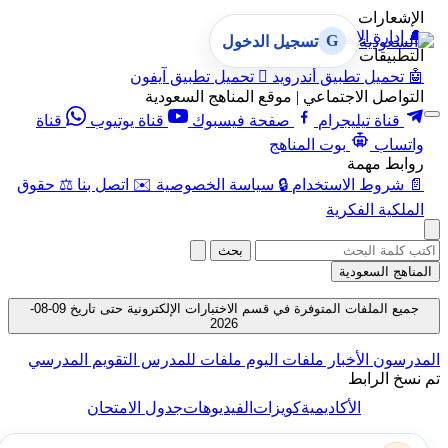
الإشعارات
🔔
إدارة الإشعارات
G
تسجيل الدخول
التطبيقات
🤖
تحميل تطبيق أندرويد

تحميل تطبيق آيفون
التواصل الاجتماعي | موقع المناهج السعودية
قناة تيليجرام
صفحة فيسبوك
قناة يوتيوب
قناة
واتساب
بوت المناهج
روابط مهمة
📄
شروط الاستخدام
🔒
سياسة الخصوصية
✉️
اتصل بنا
⚖️
حقوق
الملكية الفكرية
بحث
المناهج السعودية
جميع الملفات المتوفرة في قسم الاختبارات الإلكترونية حتى تاريخ 09-08-
2026
المدرسون
الأخبار
ملفات اليوم
ملفات للمدرس
التقويم المدرسي
تم نسخ الرابط
الأكاديمية
كويزات
الفيديوهات
جدول الامتحان