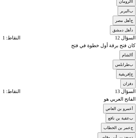
أ
الرومان
ب
البربر
ج
أهل مصر
د
أهل دمشق
السؤال 12
النقاط: 1
كان فتح برقة أول خطوة في فتح
أ
الشام
ب
طرابلس
ج
إفريقية
د
فزان
السؤال 13
النقاط: 1
الفاتح العربي هو
أ
عمرو بن العاص
ب
عقبة بن نافع
ج
عمر بن الخطاب
د
سعد بن أبي وقاص