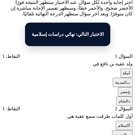
اختر إجابة واحدة لكل سؤال. عند الاختيار ستظهر النتيجة فورًا:
الأخضر صحيح، والأحمر خطأ، وسيظهر تفسير الإجابة مباشرة إن
كان متوفرًا. وبعد آخر سؤال ستظهر الدرجة النهائية تلقائيًا.
الاختبار التالي: نهائي دراسات إسلامية
السؤال 1
النقاط: 1
ولد عقبة بن نافع في
أ
مكة
ب
المدينة
ج
مصر
د
الشام
السؤال 2
النقاط: 1
أول كلمات طرقت سمع عقبة هي
أ
السلام
ب
الحديث