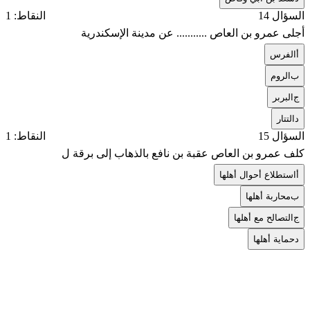
السؤال 14
النقاط: 1
أجلى عمرو بن العاص ........... عن مدينة الإسكندرية
أ
الفرس
ب
الروم
ج
البربر
د
التتار
السؤال 15
النقاط: 1
كلف عمرو بن العاص عقبة بن نافع بالذهاب إلى برقة ل
أ
استطلاع أحوال أهلها
ب
محاربة أهلها
ج
التصالح مع أهلها
د
حماية أهلها