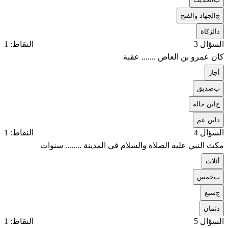
ج
الجهاد والفتح
د
الزكاة
السؤال 3
النقاط: 1
كان عمرو بن العاص ....... عقبة
أ
جار
ب
صديق
ج
ابن خالة
د
ابن عم
السؤال 4
النقاط: 1
مكث النبي عليه الصلاة والسلام في المدينة ........ سنوات
أ
ثلاث
ب
خمس
ج
سبع
د
ثمان
السؤال 5
النقاط: 1