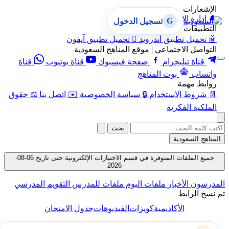
الإشعارات
🔔
إدارة الإشعارات
G
تسجيل الدخول
التطبيقات
🤖
تحميل تطبيق أندرويد

تحميل تطبيق آيفون
التواصل الاجتماعي | موقع المناهج السعودية
قناة تيليجرام
صفحة فيسبوك
قناة يوتيوب
قناة
واتساب
بوت المناهج
روابط مهمة
📄
شروط الاستخدام
🔒
سياسة الخصوصية
✉️
اتصل بنا
⚖️
حقوق
الملكية الفكرية
بحث
المناهج السعودية
جميع الملفات المتوفرة في قسم الاختبارات الإلكترونية حتى تاريخ 06-08-
2026
المدرسون
الأخبار
ملفات اليوم
ملفات للمدرس
التقويم المدرسي
تم نسخ الرابط
الأكاديمية
كويزات
الفيديوهات
جدول الامتحان