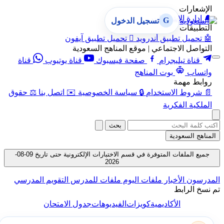
الإشعارات
🔔
إدارة الإشعارات
G
تسجيل الدخول
التطبيقات
🤖
تحميل تطبيق أندرويد

تحميل تطبيق آيفون
التواصل الاجتماعي | موقع المناهج السعودية
قناة تيليجرام
صفحة فيسبوك
قناة يوتيوب
قناة
واتساب
بوت المناهج
روابط مهمة
📄
شروط الاستخدام
🔒
سياسة الخصوصية
✉️
اتصل بنا
⚖️
حقوق
الملكية الفكرية
بحث
المناهج السعودية
جميع الملفات المتوفرة في قسم الاختبارات الإلكترونية حتى تاريخ 09-08-
2026
المدرسون
الأخبار
ملفات اليوم
ملفات للمدرس
التقويم المدرسي
تم نسخ الرابط
الأكاديمية
كويزات
الفيديوهات
جدول الامتحان