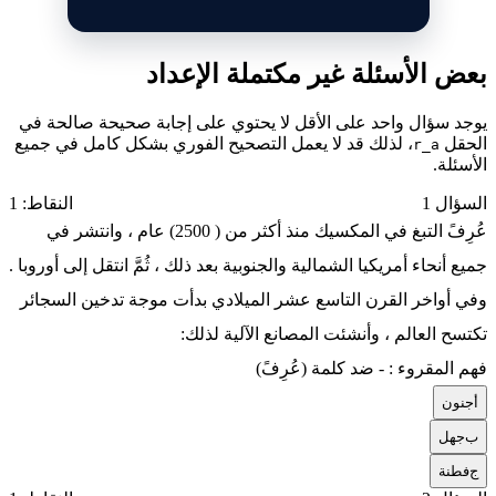
بعض الأسئلة غير مكتملة الإعداد
يوجد سؤال واحد على الأقل لا يحتوي على إجابة صحيحة صالحة في
الحقل
، لذلك قد لا يعمل التصحيح الفوري بشكل كامل في جميع
r_a
الأسئلة.
السؤال 1
النقاط: 1
عُرِفً التبغ في المكسيك منذ أكثر من ( 2500) عام ، وانتشر في
جميع أنحاء أمريكيا الشمالية والجنوبية بعد ذلك ، ثُمَّ انتقل إلى أوروبا .
وفي أواخر القرن التاسع عشر الميلادي بدأت موجة تدخين السجائر
تكتسح العالم ، وأنشئت المصانع الآلية لذلك:
فهم المقروء : - ضد كلمة (عُرِفً)
أ
جنون
ب
جهل
ج
فطنة