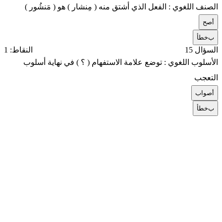
الصنف اللغوي : الفعل الذي أشتق منه ( مِنشار ) هو ( مَنشُور )
أ
صح
ب
خطأ
السؤال 15
النقاط: 1
الأسلوب اللغوي : توضع علامة الاستفهام ( ؟ ) في نهاية أسلوب
التعجب
أ
صواب
ب
خطأ