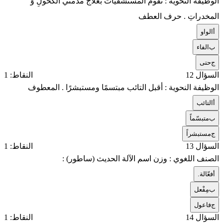
الوظيفة النحوية : تقوم المستشفيات بعلاج مدمني الكحولِ وَ
المخدراتِ . حرف العطف
أ
الواو
ب
الفاء
ج
حتى
السؤال 12
النقاط: 1
الوظيفة النحوية : أقبل التائب مبتسمًا ومستبشرًا . المعطوف
أ
التائب
ب
متبسّماً
ج
مستبشراً
السؤال 13
النقاط: 1
الصنف اللغوي : وزن اسم الآلة الحديث (ساطور) :
أ
فعّالة.
ب
مِفْعل
ج
فاعول
السؤال 14
النقاط: 1