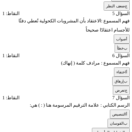
ج
ضعف النظر
السؤال 5
النقاط: 1
فهم المسموع :الاعتقاد بأن المشروبات الكحولية تُعطي دفئًا
للأجسام اعتقادًا صحيحاً
أ
صواب
ب
خطأ
السؤال 6
النقاط: 1
فهم المسموع : مرادف كلمة ( إنهاك)
أ
اختفاء
ب
إرهاق
ج
تعرض
السؤال 7
النقاط: 1
الرسم الكتابي : علامة الترقيم المرسومة هنا ( : ) هي:
أ
التنصيص
ب
القوسان