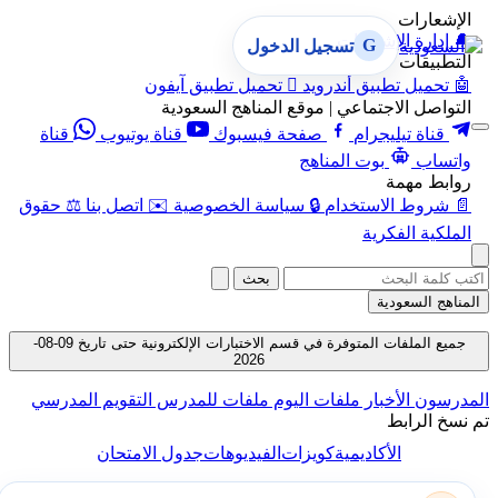
الإشعارات
🔔
إدارة الإشعارات
G
تسجيل الدخول
التطبيقات
🤖
تحميل تطبيق أندرويد

تحميل تطبيق آيفون
التواصل الاجتماعي | موقع المناهج السعودية
قناة تيليجرام
صفحة فيسبوك
قناة يوتيوب
قناة
واتساب
بوت المناهج
روابط مهمة
📄
شروط الاستخدام
🔒
سياسة الخصوصية
✉️
اتصل بنا
⚖️
حقوق
الملكية الفكرية
بحث
المناهج السعودية
جميع الملفات المتوفرة في قسم الاختبارات الإلكترونية حتى تاريخ 09-08-
2026
المدرسون
الأخبار
ملفات اليوم
ملفات للمدرس
التقويم المدرسي
تم نسخ الرابط
الأكاديمية
كويزات
الفيديوهات
جدول الامتحان