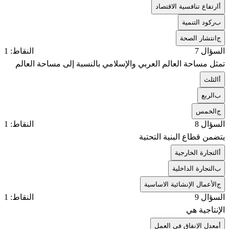
أ
ارتفاع تنافسية الاقتصاد
ب
ركود التنمية
ج
انتشار الصحة
السؤال 7
النقاط: 1
‏تمثل مساحة العالم العربي والإسلامي بالنسبة إلى مساحة العالم
أ
الثلث
ب
الربع
ج
الخمس
السؤال 8
النقاط: 1
‏يتضمن قطاع البنية التحتية
أ
‏التجارة الخارجية
ب
‏التجارة الداخلية
ج
‏الأعمال الإنشائية الاساسية
السؤال 9
النقاط: 1
‏الإنتاجية هي
أ
معدل الإنفاق في العمل