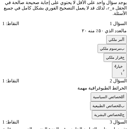
يوجد سؤال واحد على الأقل لا يحتوي على إجابة صحيحة صالحة في
الحقل
، لذلك قد لا يعمل التصحيح الفوري بشكل كامل في جميع
r_a
الأسئلة.
السؤال 1
النقاط: 1
مالعدد الذي ٥٠٪ منه ٢٠
أ
أمر ملكي
ب
مرسوم ملكي
ج
قرار ملكي
خيار4
د
١
السؤال 2
النقاط: 1
‏الخرائط الطبوغرافية مهمة
أ
‏للخصائص السياسية
ب
‏للخصائص الطبيعية
ج
‏للخصائص البشرية
السؤال 3
النقاط: 1