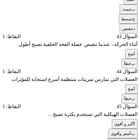
ب
تتمدد
ج
تنبسط
د
تنقبض
السؤال 43
النقاط: 1
أثناء الحركة ، عندما تنقبض عضلة الفخذ الخلفية تصبح أطول.
أ
صح
ب
خطأ
السؤال 44
النقاط: 1
العضلات التي تمارس تمرينات منتظمة أسرع استجابة للمؤثرات
أ
صح
ب
خطأ
السؤال 45
النقاط: 1
العضلات الهيكلية التي تستخدم بكثرة تصبح . .
أ
أكبر و أقوى
ب
أصغر وأقوى