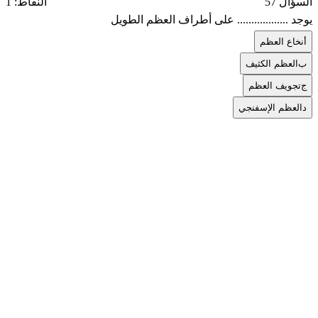
السؤال 57
النقاط: 1
يوجد .................. على أطراف العظم الطويل
أ
نخاع العظم
ب
العظم الكثيف
ج
تجويف العظم
د
العظم الإسفنجي