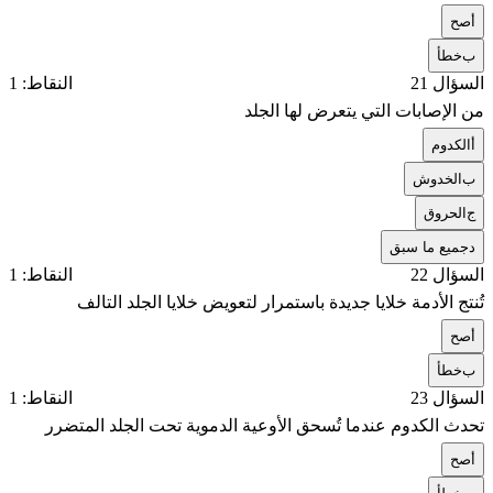
أ
صح
ب
خطأ
السؤال 21
النقاط: 1
من الإصابات التي يتعرض لها الجلد
أ
الكدوم
ب
الخدوش
ج
الحروق
د
جميع ما سبق
السؤال 22
النقاط: 1
تُنتج الأدمة خلايا جديدة باستمرار لتعويض خلايا الجلد التالف
أ
صح
ب
خطأ
السؤال 23
النقاط: 1
تحدث الكدوم عندما تُسحق الأوعية الدموية تحت الجلد المتضرر
أ
صح