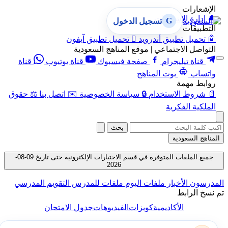
الإشعارات
🔔
إدارة الإشعارات
G
تسجيل الدخول
التطبيقات
🤖
تحميل تطبيق أندرويد

تحميل تطبيق آيفون
التواصل الاجتماعي | موقع المناهج السعودية
قناة تيليجرام
صفحة فيسبوك
قناة يوتيوب
قناة
واتساب
بوت المناهج
روابط مهمة
📄
شروط الاستخدام
🔒
سياسة الخصوصية
✉️
اتصل بنا
⚖️
حقوق
الملكية الفكرية
بحث
المناهج السعودية
جميع الملفات المتوفرة في قسم الاختبارات الإلكترونية حتى تاريخ 09-08-
2026
المدرسون
الأخبار
ملفات اليوم
ملفات للمدرس
التقويم المدرسي
تم نسخ الرابط
الأكاديمية
كويزات
الفيديوهات
جدول الامتحان