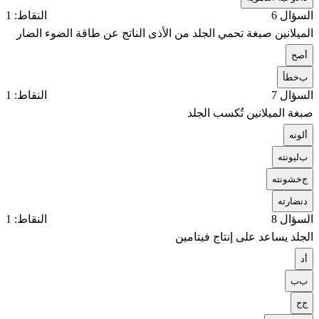
السؤال 6
النقاط: 1
الميلانين صبغة تحمي الجلد من الأذى الناتج عن طاقة الضوء الضار
أ
صح
ب
خطأ
السؤال 7
النقاط: 1
صبغة الميلانين تُكسب الجلد
أ
لونه
ب
ليونته
ج
خشونته
د
نضارته
السؤال 8
النقاط: 1
الجلد يساعد على إنتاج فيتامين
أ
د
ب
ب
ج
ج