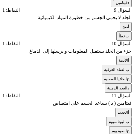
د
فيتامين أ
السؤال 9
النقاط: 1
الجلد لا يحمي الجسم من خطورة المواد الكيميائية
أ
صح
ب
خطأ
السؤال 10
النقاط: 1
جزء من الجلد يستقبل المعلومات و يرسلها إلى الدماغ
أ
الأدمة
ب
القناة العرقية
ج
الخلايا العصبية
د
العدد الدهنية
السؤال 11
النقاط: 1
فيتامين ( د ) يساعد الجسم على امتصاص
أ
الحديد
ب
البوتاسيوم
ج
الصوديوم