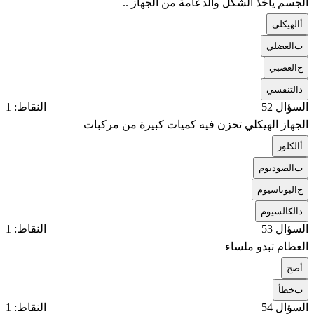
الجسم يأخذ الشكل والدعامة من الجهاز ..
أ
الهيكلي
ب
العضلي
ج
العصبي
د
التنفسي
السؤال 52
النقاط: 1
الجهاز الهيكلي تخزن فيه كميات كبيرة من مركبات
أ
الكلور
ب
الصوديوم
ج
البوتاسيوم
د
الكالسيوم
السؤال 53
النقاط: 1
العظام تبدو ملساء
أ
صح
ب
خطأ
السؤال 54
النقاط: 1