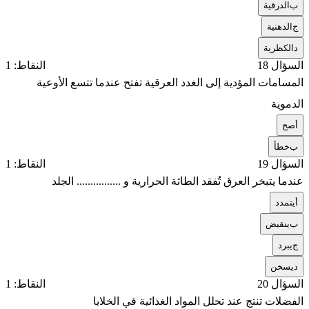
ب
الدرقية
ج
الدهنية
د
الكظرية
السؤال 18
النقاط: 1
المسامات المؤدية إلى الغدد العرقية تفتح عندما تتسع الأوعية
الدموية
أ
صح
ب
خطأ
السؤال 19
النقاط: 1
عندما يتبخر العرق تُفقد الطاثة الحرارية و ................ الجلد
أ
يتمدد
ب
ينقبض
ج
يبرد
د
يسخن
السؤال 20
النقاط: 1
الفضلات تنتج عند تحلل المواد الغذائية في الخلايا