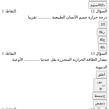
د
الكالسيوم
السؤال 12
النقاط: 1
درجة حرارة جسم الأنسان الطبيعية .............. تقريبا
أ
37
ب
39
ج
40
د
49
السؤال 13
النقاط: 1
مقدار الطاقة الحرارية المتحررة يقل عندما ................ الأوعية
الدموية
أ
تغلق
تنف
ب
تح
ج
تنبسط
د
تنقبض