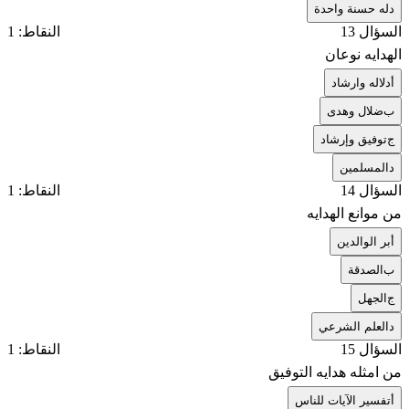
د
له حسنة واحدة
السؤال 13
النقاط: 1
الهدايه نوعان
أ
دلاله وارشاد
ب
ضلال وهدى
ج
توفيق وإرشاد
د
المسلمين
السؤال 14
النقاط: 1
من موانع الهدايه
أ
بر الوالدين
ب
الصدقة
ج
الجهل
د
العلم الشرعي
السؤال 15
النقاط: 1
من امثله هدايه التوفيق
أ
تفسير الآيات للناس