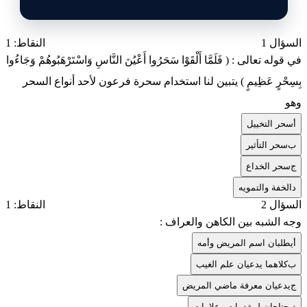
السؤال 1
النقاط: 1
في قوله تعالى : ( فَلَمَّا أَلْقَوْا سَحَرُوا أَعْيُنَ النَّاسِ وَاسْتَرْهَبُوهُمْ وَجَاءُوا
بِسِحْرٍ عَظِيمٍ ) يتبين لنا استخدام سحرة فرعون لأحد أنواع السحر
وهو
أ
سحر التخييل
ب
سحر التأثير
ج
سحر الخداع
د
الخفة والتمويه
السؤال 2
النقاط: 1
وجه الشبه بين الكاهن والعراف :
أ
يطلبان اسم المريض وأمه
ب
كلاهما يدعيان علم الغيب
ج
يدعيان معرفة ماضي المريض
د
يحتاجان لمقدمات وعلامات