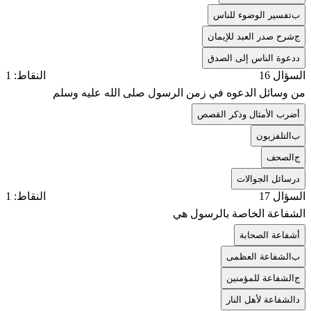
ب
تفسير الوضوء للناس
ج
شرح صدر العبد للإيمان
د
دعوة الناس إلى الصدق
السؤال 16
النقاط: 1
من وسائل الدعوه في زمن الرسول صلى الله عليه وسلم
أ
ضرب الأمثال وذكر القصص
ب
التلفزيون
ج
الصحف
د
رسائل الجوالات
السؤال 17
النقاط: 1
الشفاعة الخاصة بالرسول هي
أ
شفاعة الصحابة
ب
الشفاعة العظمى
ج
الشفاعة للمؤمنين
د
الشفاعة لأهل النار