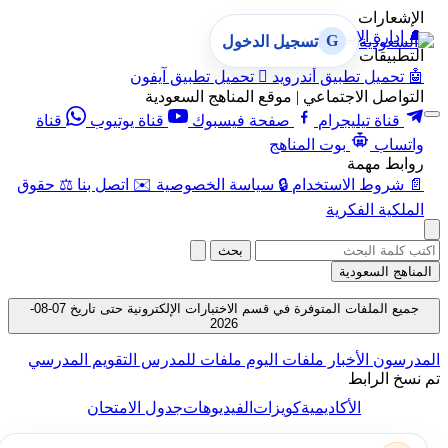
الإشعارات
🔔
إدارة الإشعارات
G
تسجيل الدخول
التطبيقات
🤖
تحميل تطبيق أندرويد

تحميل تطبيق آيفون
التواصل الاجتماعي | موقع المناهج السعودية
قناة تيليجرام
صفحة فيسبوك
قناة يوتيوب
قناة
واتساب
بوت المناهج
روابط مهمة
📄
شروط الاستخدام
🔒
سياسة الخصوصية
✉️
اتصل بنا
⚖️
حقوق
الملكية الفكرية
بحث
المناهج السعودية
جميع الملفات المتوفرة في قسم الاختبارات الإلكترونية حتى تاريخ 07-08-
2026
المدرسون
الأخبار
ملفات اليوم
ملفات للمدرس
التقويم المدرسي
تم نسخ الرابط
الأكاديمية
كويزات
الفيديوهات
جدول الامتحان