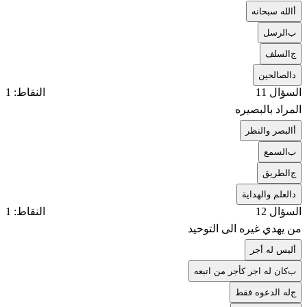
أ
الله سبحانه
ب
الرسل
ج
السلف
د
الصالحين
السؤال 11
النقاط: 1
المراد بالبصيره
أ
البصر والنظر
ب
السمع
ج
الطريق
د
العلم والهداية
السؤال 12
النقاط: 1
من يهدي غيره الى التوحيد
أ
ليس له أجر
ب
كان له اجر كأجر من اتبعه
ج
له الدعوه فقط