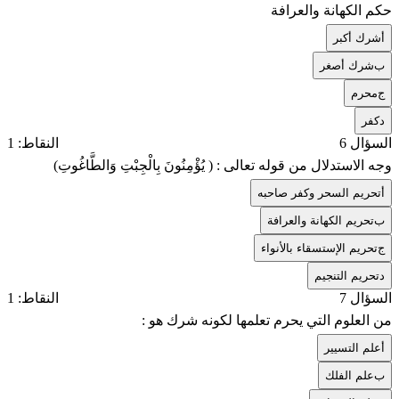
حكم الكهانة والعرافة
أ
شرك أكبر
ب
شرك أصغر
ج
محرم
د
كفر
السؤال 6
النقاط: 1
وجه الاستدلال من قوله تعالى : ( يُؤْمِنُونَ بِالْجِبْتِ وَالطَّاغُوتِ)
أ
تحريم السحر وكفر صاحبه
ب
تحريم الكهانة والعرافة
ج
تحريم الإستسقاء بالأنواء
د
تحريم التنجيم
السؤال 7
النقاط: 1
من العلوم التي يحرم تعلمها لكونه شرك هو :
أ
علم التسيير
ب
علم الفلك