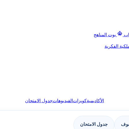
اب
بوت المناهج
لكية الفكرية
الأكاديمية
كويزات
الفيديوهات
جدول الامتحان
فوف
جدول الامتحان