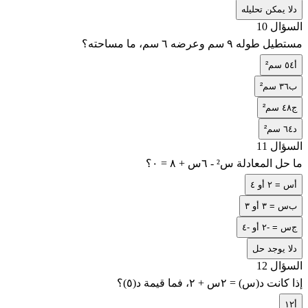
د
لا يمكن تحليله
السؤال 10
مستطيل طوله ٩ سم وعرضه ٦ سم، ما مساحته؟
أ
٥٤ سم²
ب
٣٦ سم²
ج
٤٨ سم²
د
٦٤ سم²
السؤال 11
ما حل المعادلة س² - ٦س + ٨ = ٠؟
أ
س = ٢ أو ٤
ب
س = ٣ أو ٣
ج
س = -٢ أو -٤
د
لا يوجد حل
السؤال 12
إذا كانت د(س) = ٢س + ٢، فما قيمة د(٥)؟
أ
١٢