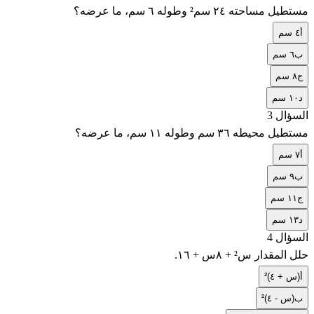
مستطيل مساحته ٢٤ سم² وطوله ٦ سم، ما عرضه؟
أ
٤ سم
ب
٦ سم
ج
٨ سم
د
١٠ سم
السؤال 3
مستطيل محيطه ٣٦ سم وطوله ١١ سم، ما عرضه؟
أ
٧ سم
ب
٩ سم
ج
١١ سم
د
١٣ سم
السؤال 4
حلل المقدار س² + ٨س + ١٦.
أ
(س + ٤)²
ب
(س - ٤)²