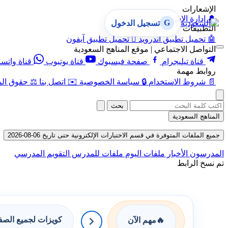
الإشعارات
🔔
إدارة الإشعارات
G
تسجيل الدخول
التطبيقات
🤖
تحميل تطبيق أندرويد

تحميل تطبيق آيفون
التواصل الاجتماعي | موقع المناهج السعودية
قناة تيليجرام
صفحة فيسبوك
قناة يوتيوب
قناة واتس
روابط مهمة
📄
شروط الاستخدام
🔒
سياسة الخصوصية
✉️
اتصل بنا
⚖️
حقوق الم
بحث
المناهج السعودية
جميع الملفات المتوفرة في قسم الاختبارات الإلكترونية حتى تاريخ 06-08-2026
المدرسون
الأخبار
ملفات اليوم
ملفات للمدرس
التقويم المدرسي
تم نسخ الرابط
كويزات لجميع الص
🔥
مهم الآن