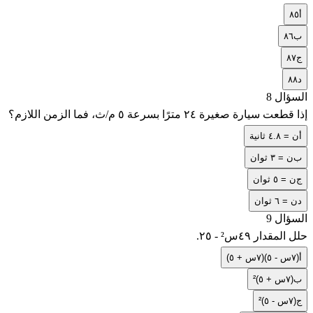
أ
٨٥
ب
٨٦
ج
٨٧
د
٨٨
السؤال 8
إذا قطعت سيارة صغيرة ٢٤ مترًا بسرعة ٥ م/ث، فما الزمن اللازم؟
أ
ن = ٤.٨ ثانية
ب
ن = ٣ ثوان
ج
ن = ٥ ثوان
د
ن = ٦ ثوان
السؤال 9
حلل المقدار ٤٩س² - ٢٥.
أ
(٧س - ٥)(٧س + ٥)
ب
(٧س + ٥)²
ج
(٧س - ٥)²