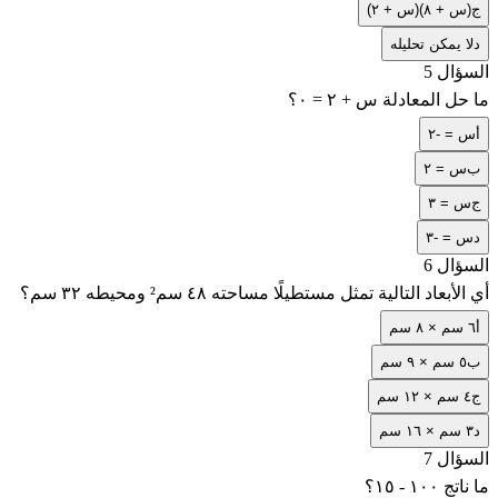
ج
(س + ٨)(س + ٢)
د
لا يمكن تحليله
السؤال 5
ما حل المعادلة س + ٢ = ٠؟
أ
س = -٢
ب
س = ٢
ج
س = ٣
د
س = -٣
السؤال 6
أي الأبعاد التالية تمثل مستطيلًا مساحته ٤٨ سم² ومحيطه ٣٢ سم؟
أ
٦ سم × ٨ سم
ب
٥ سم × ٩ سم
ج
٤ سم × ١٢ سم
د
٣ سم × ١٦ سم
السؤال 7
ما ناتج ١٠٠ - ١٥؟