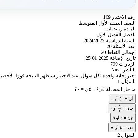
رقم الاختبار
169
الصف
الصف الأول المتوسط
المادة
رياضيات
الفصل
الفصل الأول
السنة الدراسية
2024/2025
عدد الأسئلة
20
إجمالي النقاط
20
تاريخ الإضافة
2025-01-25
الزيارات
799
الناشر
Amal
اختر إجابة واحدة لكل سؤال. عند الاختيار ستظهر النتيجة فورًا: الأخضر
السؤال 1
ما حل المعادلة ٤ن² + ٥ن = ٠؟
٥
ن = -
أو ٠
أ
٥
٤
٥
٤
ن =
أو ٠
ب
٥
٤
٤
ج
ن = ٤ أو ٥
د
ن = -٤ أو -٥
السؤال 2