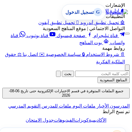
الإشعارات
🔔
إدارة الإشعارات
G
تسجيل الدخول
التطبيقات
🤖
تحميل تطبيق أندرويد

تحميل تطبيق آيفون
التواصل الاجتماعي | موقع المناهج السعودية
قناة تيليجرام
صفحة فيسبوك
قناة يوتيوب
قناة
واتساب
بوت المناهج
روابط مهمة
📄
شروط الاستخدام
🔒
سياسة الخصوصية
✉️
اتصل بنا
⚖️
حقوق
الملكية الفكرية
بحث
المناهج السعودية
جميع الملفات المتوفرة في قسم الاختبارات الإلكترونية حتى تاريخ 06-08-
2026
المدرسون
الأخبار
ملفات اليوم
ملفات للمدرس
التقويم المدرسي
تم نسخ الرابط
الأكاديمية
كويزات
الفيديوهات
جدول الامتحان