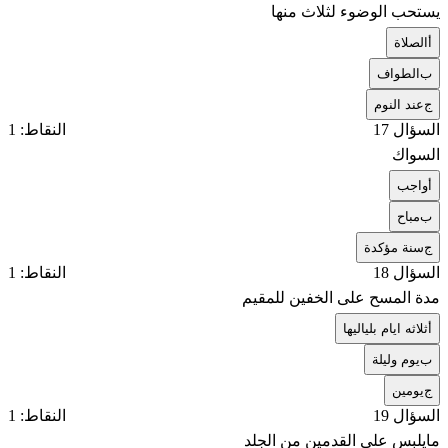
يستحب الوضوء لثلاث منها
أ
الصلاة
ب
الطواف
ج
عند النوم
السؤال 17
النقاط: 1
السواك
أ
واجب
ب
مباح
ج
سنة مؤكدة
السؤال 18
النقاط: 1
مدة المسح على الخفين للمقيم
أ
ثلاثه ايام بلياليها
ب
يوم وليلة
ج
يومين
السؤال 19
النقاط: 1
مايلبس على القدمين من الجلد