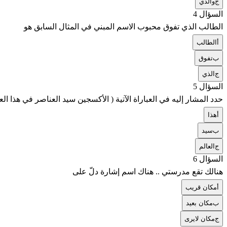
ج
والدي
السؤال 4
الطالب الذي تفوق محبوب الاسم المبني في المثال السابق هو
أ
الطالب
ب
تفوق
ج
الذي
السؤال 5
حدد المشار إليه في العباراة الآتية ( الأكسجين سيد العناصر في هذا العا
أ
هذا
ب
سيد
ج
العالم
السؤال 6
هنالك تقع مدرستي .. هناك اسم إشارة دلّ على
أ
مكان قريب
ب
مكان بعيد
ج
مكان لايرى