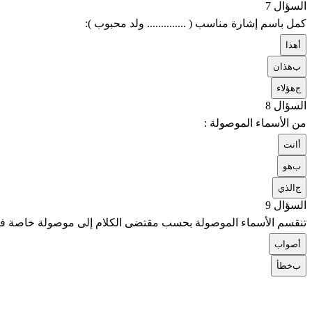
السؤال 7
كمل باسم إشارة مناسب ( .............. ولد محبوب ):
أ
هذا
ب
هذان
ج
هؤلاء
السؤال 8
من الأسماء الموصولة :
أ
انت
ب
هو
ج
الذي
السؤال 9
تنقسم الأسماء الموصولة بحسب مقتضى الكلام إلى موصولة خاصة ف
أ
صواب
ب
خطأ