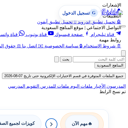
الإشعارات
🔔
إدارة الإشعارات
G
تسجيل الدخول
التطبيقات
🤖
تحميل تطبيق أندرويد

تحميل تطبيق آيفون
التواصل الاجتماعي | موقع المناهج السعودية
قناة تيليجرام
صفحة فيسبوك
قناة يوتيوب
قناة واتس
روابط مهمة
📄
شروط الاستخدام
🔒
سياسة الخصوصية
✉️
اتصل بنا
⚖️
حقوق الم
بحث
المناهج السعودية
جميع الملفات المتوفرة في قسم الاختبارات الإلكترونية حتى تاريخ 07-08-2026
المدرسون
الأخبار
ملفات اليوم
ملفات للمدرس
التقويم المدرسي
تم نسخ الرابط
كويزات لجميع الص
🔥
مهم الآن