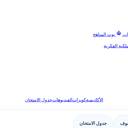
اب
بوت المناهج
لكية الفكرية
الأكاديمية
كويزات
الفيديوهات
جدول الامتحان
فوف
جدول الامتحان