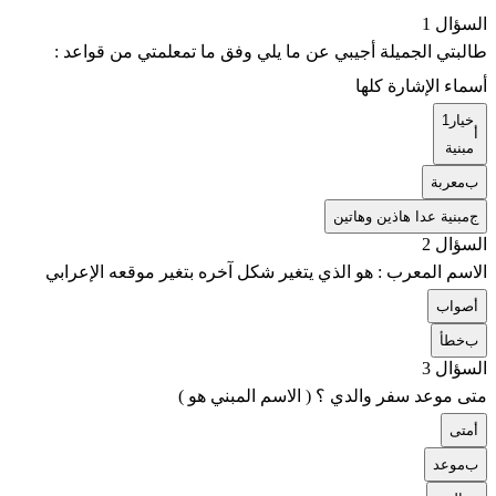
السؤال 1
طالبتي الجميلة أجيبي عن ما يلي وفق ما تمعلمتي من قواعد :
أسماء الإشارة كلها
خيار1
أ
مبنية
ب
معربة
ج
مبنية عدا هاذين وهاتين
السؤال 2
الاسم المعرب : هو الذي يتغير شكل آخره بتغير موقعه الإعرابي
أ
صواب
ب
خطأ
السؤال 3
متى موعد سفر والدي ؟ ( الاسم المبني هو )
أ
متى
ب
موعد