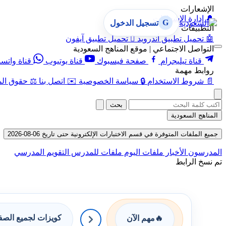
الإشعارات
🔔
إدارة الإشعارات
G
تسجيل الدخول
التطبيقات
🤖
تحميل تطبيق أندرويد

تحميل تطبيق آيفون
التواصل الاجتماعي | موقع المناهج السعودية
قناة تيليجرام
صفحة فيسبوك
قناة يوتيوب
قناة واتس
روابط مهمة
📄
شروط الاستخدام
🔒
سياسة الخصوصية
✉️
اتصل بنا
⚖️
حقوق الم
بحث
المناهج السعودية
جميع الملفات المتوفرة في قسم الاختبارات الإلكترونية حتى تاريخ 06-08-2026
المدرسون
الأخبار
ملفات اليوم
ملفات للمدرس
التقويم المدرسي
تم نسخ الرابط
كويزات لجميع الص
🔥
مهم الآن