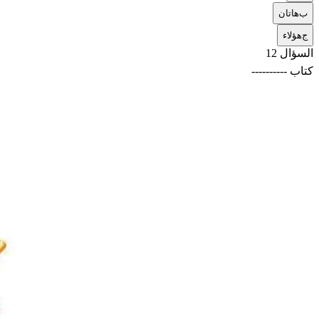
ب
هاتان
ج
هؤلاء
السؤال 12
كتاب ----------