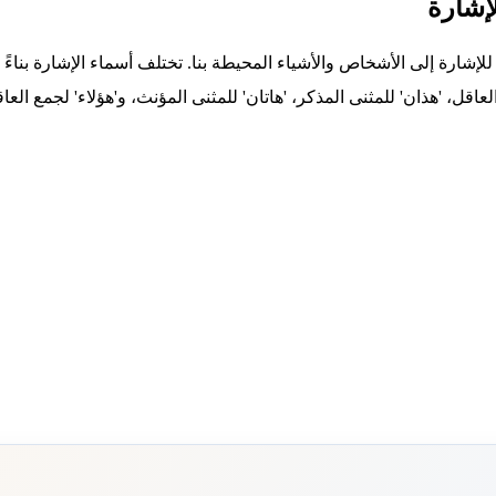
لإشارة
للإشارة إلى الأشخاص والأشياء المحيطة بنا. تختلف أسماء الإشارة بناء
لعاقل، 'هذان' للمثنى المذكر، 'هاتان' للمثنى المؤنث، و'هؤلاء' لجمع العا