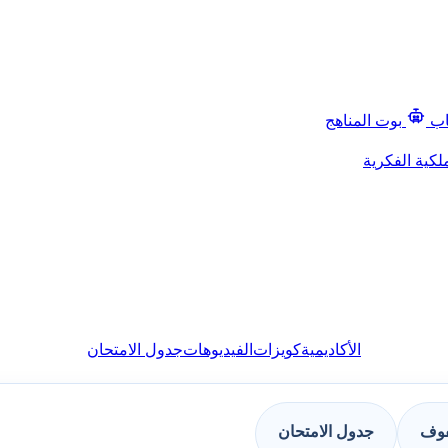
اب
بوت المناهج
لكية الفكرية
الأكاديمية
كويزات
الفيديوهات
جدول الامتحان
فوف
جدول الامتحان