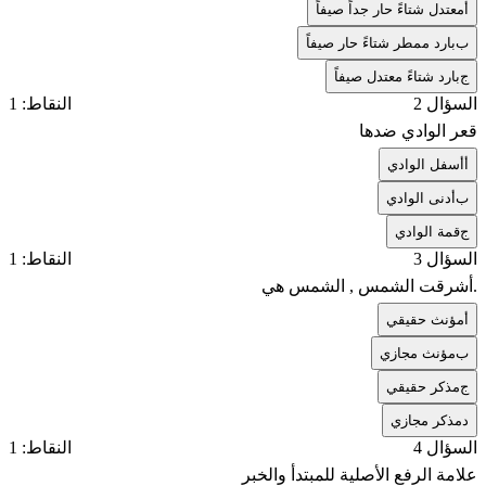
أ
معتدل شتاءً حار جداً صيفاً
ب
بارد ممطر شتاءً حار صيفاً
ج
بارد شتاءً معتدل صيفاً
السؤال 2
النقاط: 1
قعر الوادي ضدها
أ
أسفل الوادي
ب
أدنى الوادي
ج
قمة الوادي
السؤال 3
النقاط: 1
.أشرقت الشمس , الشمس هي
أ
مؤنث حقيقي
ب
مؤنث مجازي
ج
مذكر حقيقي
د
مذكر مجازي
السؤال 4
النقاط: 1
علامة الرفع الأصلية للمبتدأ والخبر