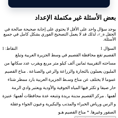
بعض الأسئلة غير مكتملة الإعداد
يوجد سؤال واحد على الأقل لا يحتوي على إجابة صحيحة صالحة في
الحقل
، لذلك قد لا يعمل التصحيح الفوري بشكل كامل في جميع
r_a
الأسئلة.
السؤال 1
النقاط: 1
القصيم تقع محافظة القصيم في وسط الجزيرة العربية وتبلغ
مساحته التقريبية ثمانين ألف كيلو متر مربع ويقرب عدد سكانها من
المليون يعملون بالتجارة والزراعة والرعي والصناعة . مناخ القصيم
عموما لا يختلف عن مناخ وسـط الجزيرة العربية بارد ممطر شتاء
حار صيفا و تكثر فيها المياه الجوفية والأودية ويعتبر وادي الرمة
أهمها . مركز القصيم مدينة بريدة وتتبعه عدة محافظات أهمها: عنيزة
و الرس ورياض الخبراء والمذنب والبكيرية وعيون الجواء وعقلة
الصقور وغيرها. * مناخ القصيم هـو