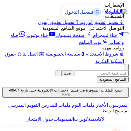
الإشعارات
🔔
إدارة الإشعارات
G
تسجيل الدخول
التطبيقات
🤖
تحميل تطبيق أندرويد

تحميل تطبيق آيفون
التواصل الاجتماعي | موقع المناهج السعودية
قناة تيليجرام
صفحة فيسبوك
قناة يوتيوب
قناة
واتساب
بوت المناهج
روابط مهمة
📄
شروط الاستخدام
🔒
سياسة الخصوصية
✉️
اتصل بنا
⚖️
حقوق
الملكية الفكرية
بحث
المناهج السعودية
جميع الملفات المتوفرة في قسم الاختبارات الإلكترونية حتى تاريخ 07-08-
2026
المدرسون
الأخبار
ملفات اليوم
ملفات للمدرس
التقويم المدرسي
تم نسخ الرابط
الأكاديمية
كويزات
الفيديوهات
جدول الامتحان