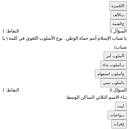
أ
الكسرة
ب
الألف
ج
الضمة
السؤال 5
النقاط: 1
يا شباب الإسلام أنتم حماة الوطن . نوع الأسلوب اللغوي في كلمة ( يا
شباب)
أ
أسلوب أمر
ب
أسلوب نداء
ج
أسلوب استفهام
د
أسلوب تمني
السؤال 6
النقاط: 1
تـاء الاسم الثلاثي الساكن الوسط
أ
بيت
ب
واجبات
ج
قرأت