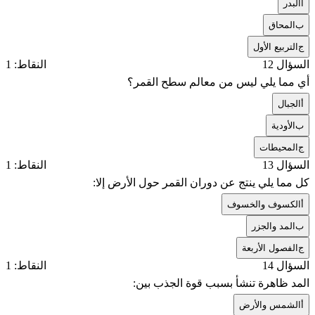
أ
البدر
ب
المحاق
ج
التربيع الأول
السؤال 12
النقاط: 1
أي مما يلي ليس من معالم سطح القمر؟
أ
الجبال
ب
الأودية
ج
المحيطات
السؤال 13
النقاط: 1
كل مما يلي ينتج عن دوران القمر حول الأرض إلا:
أ
الكسوف والخسوف
ب
المد والجزر
ج
الفصول الأربعة
السؤال 14
النقاط: 1
المد ظاهرة تنشأ بسبب قوة الجذب بين:
أ
الشمس والأرض