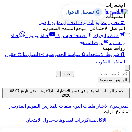
الإشعارات
🔔
إدارة الإشعارات
G
تسجيل الدخول
التطبيقات
🤖
تحميل تطبيق أندرويد

تحميل تطبيق آيفون
التواصل الاجتماعي | موقع المناهج السعودية
قناة تيليجرام
صفحة فيسبوك
قناة يوتيوب
قناة
واتساب
بوت المناهج
روابط مهمة
📄
شروط الاستخدام
🔒
سياسة الخصوصية
✉️
اتصل بنا
⚖️
حقوق
الملكية الفكرية
بحث
المناهج السعودية
جميع الملفات المتوفرة في قسم الاختبارات الإلكترونية حتى تاريخ 07-08-
2026
المدرسون
الأخبار
ملفات اليوم
ملفات للمدرس
التقويم المدرسي
تم نسخ الرابط
الأكاديمية
كويزات
الفيديوهات
جدول الامتحان