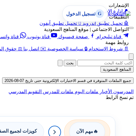
الإشعارات
🔔
إدارة الإشعارات
G
تسجيل الدخول
التطبيقات
🤖
تحميل تطبيق أندرويد

تحميل تطبيق آيفون
التواصل الاجتماعي | موقع المناهج السعودية
قناة تيليجرام
صفحة فيسبوك
قناة يوتيوب
قناة واتس
روابط مهمة
📄
شروط الاستخدام
🔒
سياسة الخصوصية
✉️
اتصل بنا
⚖️
حقوق الم
بحث
المناهج السعودية
جميع الملفات المتوفرة في قسم الاختبارات الإلكترونية حتى تاريخ 07-08-2026
المدرسون
الأخبار
ملفات اليوم
ملفات للمدرس
التقويم المدرسي
تم نسخ الرابط
كويزات لجميع الص
🔥
مهم الآن