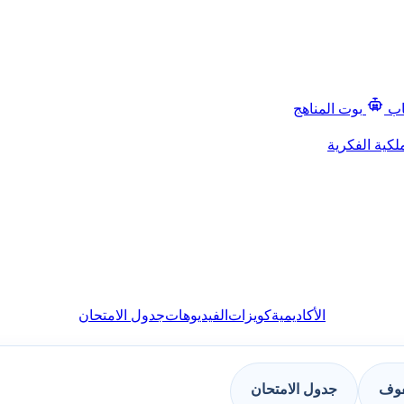
اب
بوت المناهج
لكية الفكرية
الأكاديمية
كويزات
الفيديوهات
جدول الامتحان
فوف
جدول الامتحان