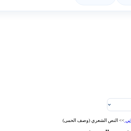
اني
>>
النص الشعري (وصف الحمى)