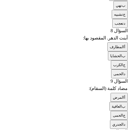
ب
نهي
ج
تشبيه
د
تعجب
السؤال 8
أبنت الدهر. المقصود بها:
أ
المطارف
ب
الحشايا
ج
الكرب
د
الحمى
السؤال 9
مضاد كلمة (السقام):
أ
المرض
ب
العافية
ج
الحمى
د
الجدري