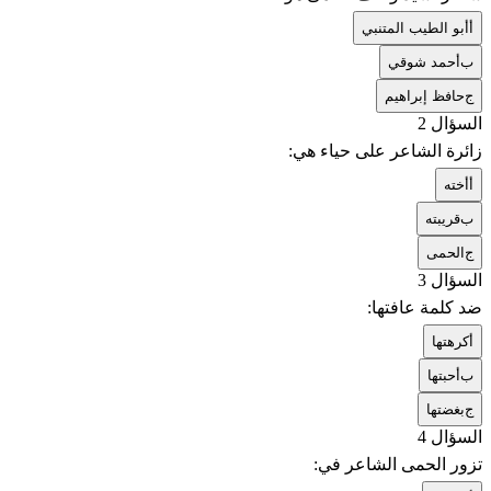
أ
أبو الطيب المتنبي
ب
أحمد شوقي
ج
حافظ إبراهيم
السؤال 2
زائرة الشاعر على حياء هي:
أ
أخته
ب
قريبته
ج
الحمى
السؤال 3
ضد كلمة عافتها:
أ
كرهتها
ب
أحبتها
ج
بغضتها
السؤال 4
تزور الحمى الشاعر في: