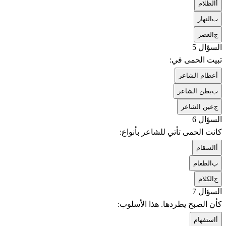
أ
الظلام
ب
النهار
ج
العصر
السؤال 5
تبيت الحمى في:
أ
عظام الشاعر
ب
بطن الشاعر
ج
عين الشاعر
السؤال 6
كانت الحمى تأتي للشاعر بأنواع:
أ
السقام
ب
الطعام
ج
الكلام
السؤال 7
كأن الصبح يطردها. هذا الأسلوب:
أ
استفهام