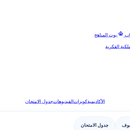
اب
بوت المناهج
لكية الفكرية
الأكاديمية
كويزات
الفيديوهات
جدول الامتحان
فوف
جدول الامتحان