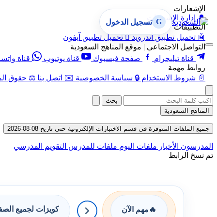
الإشعارات
🔔
إدارة الإشعارات
G
تسجيل الدخول
التطبيقات
🤖
تحميل تطبيق أندرويد

تحميل تطبيق آيفون
التواصل الاجتماعي | موقع المناهج السعودية
قناة تيليجرام
صفحة فيسبوك
قناة يوتيوب
قناة واتس
روابط مهمة
📄
شروط الاستخدام
🔒
سياسة الخصوصية
✉️
اتصل بنا
⚖️
حقوق الم
بحث
المناهج السعودية
جميع الملفات المتوفرة في قسم الاختبارات الإلكترونية حتى تاريخ 08-08-2026
المدرسون
الأخبار
ملفات اليوم
ملفات للمدرس
التقويم المدرسي
تم نسخ الرابط
كويزات لجميع الص
🔥
مهم الآن