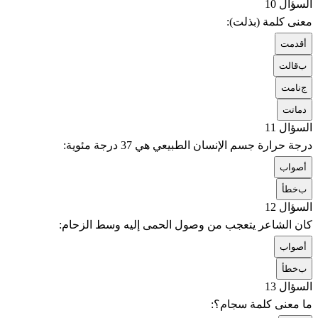
السؤال 10
معنى كلمة (بذلت):
أ
قدمت
ب
قالت
ج
نامت
د
ماتت
السؤال 11
درجة حرارة جسم الإنسان الطبيعي هي 37 درجة مئوية:
أ
صواب
ب
خطأ
السؤال 12
كان الشاعر يتعجب من وصول الحمى إليه وسط الزحام:
أ
صواب
ب
خطأ
السؤال 13
ما معنى كلمة سجام؟: