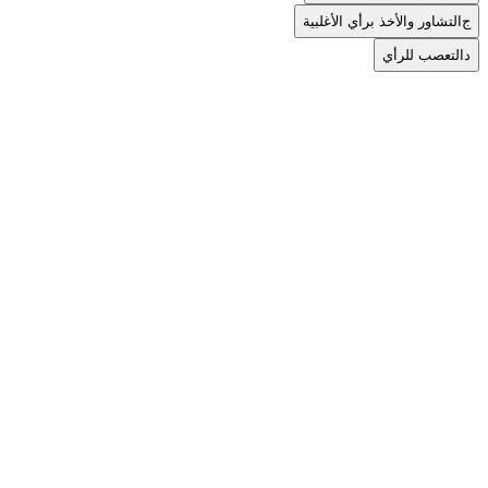
ج
التشاور والأخذ برأي الأغلبية
د
التعصب للرأي