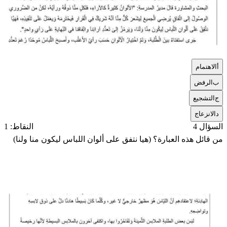
أ
الاهتمام
ب
الرفض
ج
التشجيع
د
الانزعاج
السؤال 4
النقاط: 1
من قائل هذه العبارة؟ (هيا نتفق على ألوان اللباس ليكون منا ولنا)