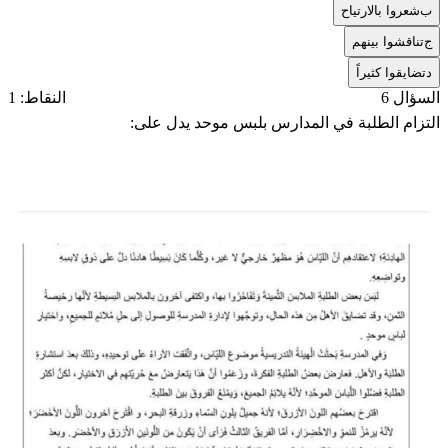
ب
شعروا بالارتياح
ج
تناقشوا بينهم
د
تضايقوا كثيراً
السؤال 6
النقاط: 1
التزام الطلبة في المدارس بلبس موحد يدل على: