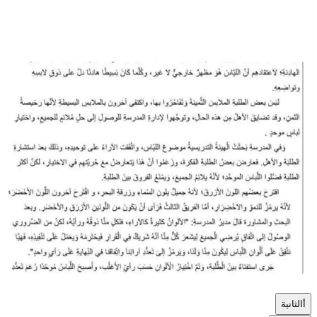
أ
الثانية