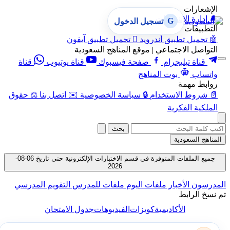
الإشعارات
🔔
إدارة الإشعارات
G
تسجيل الدخول
التطبيقات
🤖
تحميل تطبيق أندرويد

تحميل تطبيق آيفون
التواصل الاجتماعي | موقع المناهج السعودية
قناة تيليجرام
صفحة فيسبوك
قناة يوتيوب
قناة
واتساب
بوت المناهج
روابط مهمة
📄
شروط الاستخدام
🔒
سياسة الخصوصية
✉️
اتصل بنا
⚖️
حقوق
الملكية الفكرية
بحث
المناهج السعودية
جميع الملفات المتوفرة في قسم الاختبارات الإلكترونية حتى تاريخ 06-08-
2026
المدرسون
الأخبار
ملفات اليوم
ملفات للمدرس
التقويم المدرسي
تم نسخ الرابط
الأكاديمية
كويزات
الفيديوهات
جدول الامتحان