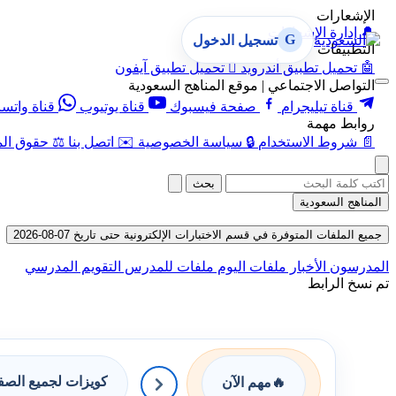
الإشعارات
🔔
إدارة الإشعارات
G
تسجيل الدخول
التطبيقات
🤖
تحميل تطبيق أندرويد

تحميل تطبيق آيفون
التواصل الاجتماعي | موقع المناهج السعودية
قناة تيليجرام
صفحة فيسبوك
قناة يوتيوب
قناة واتس
روابط مهمة
📄
شروط الاستخدام
🔒
سياسة الخصوصية
✉️
اتصل بنا
⚖️
حقوق الم
بحث
المناهج السعودية
جميع الملفات المتوفرة في قسم الاختبارات الإلكترونية حتى تاريخ 07-08-2026
المدرسون
الأخبار
ملفات اليوم
ملفات للمدرس
التقويم المدرسي
تم نسخ الرابط
كويزات لجميع الص
🔥
مهم الآن