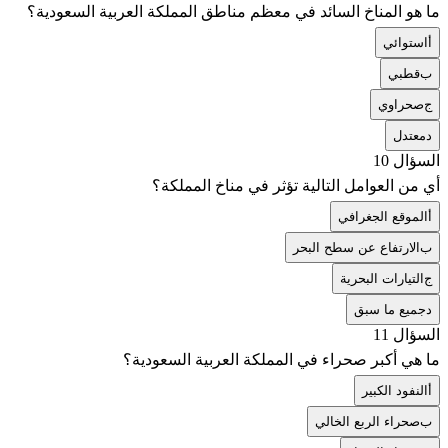
ما هو المناخ السائد في معظم مناطق المملكة العربية السعودية؟
أ
استوائي
ب
قطبي
ج
صحراوي
د
معتدل
السؤال 10
أي من العوامل التالية تؤثر في مناخ المملكة؟
أ
الموقع الجغرافي
ب
الارتفاع عن سطح البحر
ج
التيارات البحرية
د
جميع ما سبق
السؤال 11
ما هي أكبر صحراء في المملكة العربية السعودية؟
أ
النفود الكبير
ب
صحراء الربع الخالي