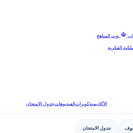
اب
بوت المناهج
لكية الفكرية
الأكاديمية
كويزات
الفيديوهات
جدول الامتحان
فوف
جدول الامتحان