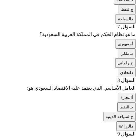
ج
النفط
د
السياحة
السؤال 7
ما هو نظام الحكم في المملكة العربية السعودية؟
أ
جمهوري
ب
ملكي
ج
برلماني
د
اتحادي
السؤال 8
العامل الأساسي الذي يعتمد عليه الاقتصاد السعودي هو:
أ
التجارة
ب
النفط
ج
السياحة الدينية
د
الزراعة
السؤال 9