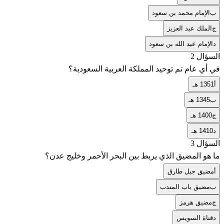
ب
الإمام محمد بن سعود
ج
الملك عبد العزيز
د
الإمام عبد الله بن سعود
السؤال 2
في أي عام تم توحيد المملكة العربية السعودية؟
أ
1351 هـ
ب
1345 هـ
ج
1400 هـ
د
1410 هـ
السؤال 3
ما هو المضيق الذي يربط بين البحر الأحمر وخليج عدن؟
أ
مضيق جبل طارق
ب
مضيق باب المندب
ج
مضيق هرمز
د
قناة السويس