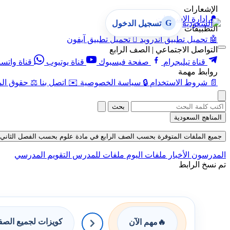
الإشعارات
🔔
إدارة الإشعارات
G
تسجيل الدخول
التطبيقات
🤖
تحميل تطبيق أندرويد

تحميل تطبيق آيفون
التواصل الاجتماعي | الصف الرابع
قناة تيليجرام
صفحة فيسبوك
قناة يوتيوب
قناة واتس
روابط مهمة
📄
شروط الاستخدام
🔒
سياسة الخصوصية
✉️
اتصل بنا
⚖️
حقوق الم
بحث
المناهج السعودية
جميع الملفات المتوفرة بحسب الصف الرابع في مادة علوم بحسب الفصل الثاني في قسم ال
المدرسون
الأخبار
ملفات اليوم
ملفات للمدرس
التقويم المدرسي
تم نسخ الرابط
كويزات لجميع الص
🔥
مهم الآن