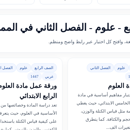
بع - علوم - الفصل الثاني في المم
غة، وافتح كل اختبار عبر رابط واضح ومنظم.
علوم
الفصل الثاني
الصف الرابع
علوم
الفصل ال
عربي
1447
ة العلوم
ورقة عمل مادة العلو
الرابع الابتدائي
ختبار مفاهيم أساسية في مادة
الخامس الابتدائي، حيث يغطي
تعد دراسة المادة وخصائصها من ا
 مثل قياس الكتلة والوزن،
الأساسية في العلوم، حيث يتعر
حجم والكثافة. كما يتطرق
على كيفية قياس الكتلة باستخدام
تغيرات الف...
الكفتين، والوزن بالنيوتن. كما يف