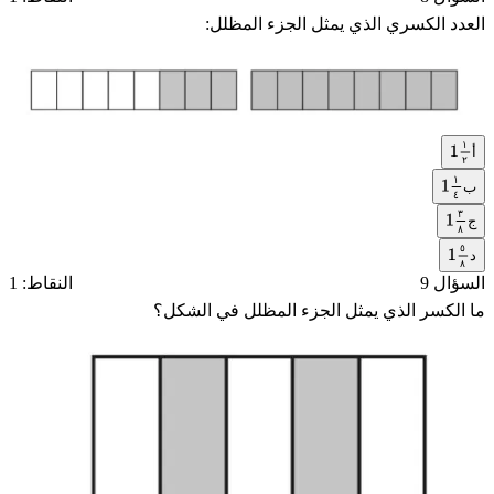
العدد الكسري الذي يمثل الجزء المظلل:
١
أ
1
١
٢
١
٢
ب
1
١
٤
٣
٤
ج
1
٣
٨
٥
٨
د
1
٥
٨
السؤال 9
النقاط: 1
٨
ما الكسر الذي يمثل الجزء المظلل في الشكل؟