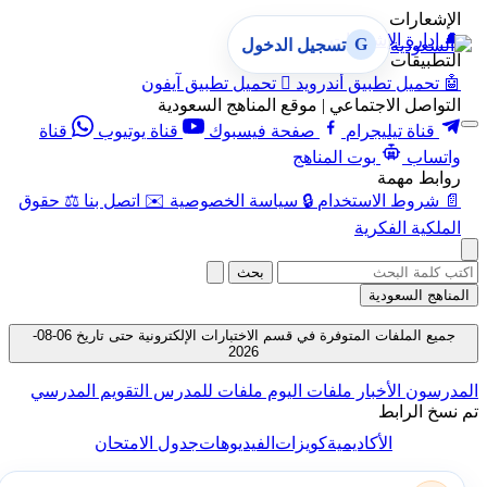
الإشعارات
🔔
إدارة الإشعارات
G
تسجيل الدخول
التطبيقات
🤖
تحميل تطبيق أندرويد

تحميل تطبيق آيفون
التواصل الاجتماعي | موقع المناهج السعودية
قناة تيليجرام
صفحة فيسبوك
قناة يوتيوب
قناة
واتساب
بوت المناهج
روابط مهمة
📄
شروط الاستخدام
🔒
سياسة الخصوصية
✉️
اتصل بنا
⚖️
حقوق
الملكية الفكرية
بحث
المناهج السعودية
جميع الملفات المتوفرة في قسم الاختبارات الإلكترونية حتى تاريخ 06-08-
2026
المدرسون
الأخبار
ملفات اليوم
ملفات للمدرس
التقويم المدرسي
تم نسخ الرابط
الأكاديمية
كويزات
الفيديوهات
جدول الامتحان