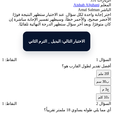
الزيارات
351
المعلم
Aishah Aljuhani
الناشر
Amal Salman
اختر إجابة واحدة لكل سؤال. عند الاختيار ستظهر النتيجة فورًا:
الأخضر صحيح، والأحمر خطأ، وسيظهر تفسير الإجابة مباشرة إن
كان متوفرًا. وبعد آخر سؤال ستظهر الدرجة النهائية تلقائيًا.
الاختبار التالي: البديل _ الترم الثاني
السؤال 1
النقاط: 1
أفضل تقدير لطول القارب هو؟
أ
20 ملم
ب
30 سم
ج
3 م
د
10 كلم
السؤال 2
النقاط: 1
أي مما يلي طوله يساوي 18 ملمتر تقريباً؟