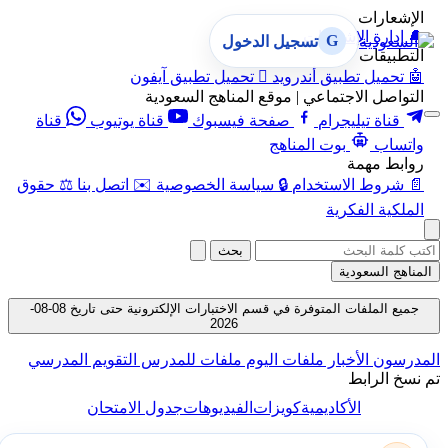
الإشعارات
🔔
إدارة الإشعارات
G
تسجيل الدخول
التطبيقات
🤖
تحميل تطبيق أندرويد

تحميل تطبيق آيفون
التواصل الاجتماعي | موقع المناهج السعودية
قناة تيليجرام
صفحة فيسبوك
قناة يوتيوب
قناة
واتساب
بوت المناهج
روابط مهمة
📄
شروط الاستخدام
🔒
سياسة الخصوصية
✉️
اتصل بنا
⚖️
حقوق
الملكية الفكرية
بحث
المناهج السعودية
جميع الملفات المتوفرة في قسم الاختبارات الإلكترونية حتى تاريخ 08-08-
2026
المدرسون
الأخبار
ملفات اليوم
ملفات للمدرس
التقويم المدرسي
تم نسخ الرابط
الأكاديمية
كويزات
الفيديوهات
جدول الامتحان