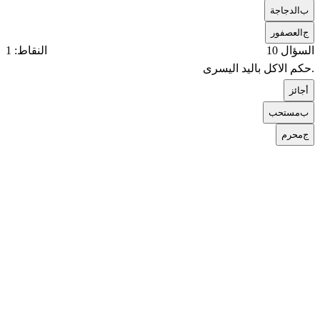
ب
الدجاجة
ج
العصفور
السؤال 10
النقاط: 1
.حكم الاكل باليد اليسرى
أ
جائز
ب
مستحب
ج
محرم