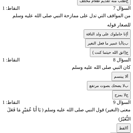
ج
طلب منه تقديم طعام مختلف
السؤال 7
النقاط: 1
من المواقف التي تدل على ممازحة النبي صلى الله عليه وسلم
للصغار قوله
أ
إنا حاملوك على ولد الناقة
ب
ياأبا عمير ما فعل النغير
ج
(اتق الله حيثما كنت )
السؤال 8
النقاط: 1
كان النبي صلى الله عليه وسلم
أ
لا يبتسم
ب
لا يضحك بصوت مرتفع
ج
لا يمزح
السؤال 9
النقاط: 1
معنى (النغير) قول النبي صلى الله عليه وسلم ( يَا أَبَا عُمَيْرٍ مَا فَعَلَ
النُّغَيْرُ)
أ
القط