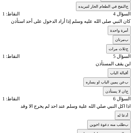
ج
النفخ في الطعام الحار لتبريده
السؤال 4
النقاط: 1
كان النبي صلى الله عليه وسلم إذا أراد الدخول على أحد استأذن
أ
مرة واحدة
ب
مرتان
ج
ثلاث مرات
السؤال 5
النقاط: 1
اين يقف المستأذن
أ
قبالة الباب
ب
عن يمين الباب او يساره
ج
ان لا يستأذن
السؤال 6
النقاط: 1
اذا اكل النبي صلي الله علية وسلم عند احد لم يخرج الا وقد
أ
دعا له
ب
طلب منه دعوة اخوين