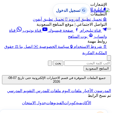
الإشعارات
🔔
إدارة الإشعارات
G
تسجيل الدخول
التطبيقات
🤖
تحميل تطبيق أندرويد

تحميل تطبيق آيفون
التواصل الاجتماعي | موقع المناهج السعودية
قناة تيليجرام
صفحة فيسبوك
قناة يوتيوب
قناة
واتساب
بوت المناهج
روابط مهمة
📄
شروط الاستخدام
🔒
سياسة الخصوصية
✉️
اتصل بنا
⚖️
حقوق
الملكية الفكرية
بحث
المناهج السعودية
جميع الملفات المتوفرة في قسم الاختبارات الإلكترونية حتى تاريخ 07-08-
2026
المدرسون
الأخبار
ملفات اليوم
ملفات للمدرس
التقويم المدرسي
تم نسخ الرابط
الأكاديمية
كويزات
الفيديوهات
جدول الامتحان