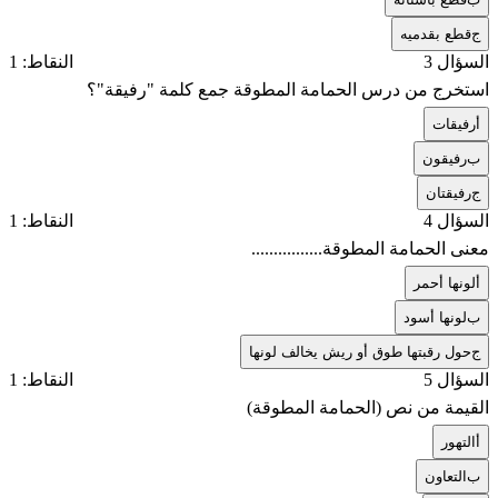
ج
قطع بقدميه
السؤال 3
النقاط: 1
استخرج من درس الحمامة المطوقة جمع كلمة "رفيقة"؟
أ
رفيقات
ب
رفيقون
ج
رفيقتان
السؤال 4
النقاط: 1
معنى الحمامة المطوقة................
أ
لونها أحمر
ب
لونها أسود
ج
حول رقبتها طوق أو ريش يخالف لونها
السؤال 5
النقاط: 1
القيمة من نص (الحمامة المطوقة)
أ
التهور
ب
التعاون