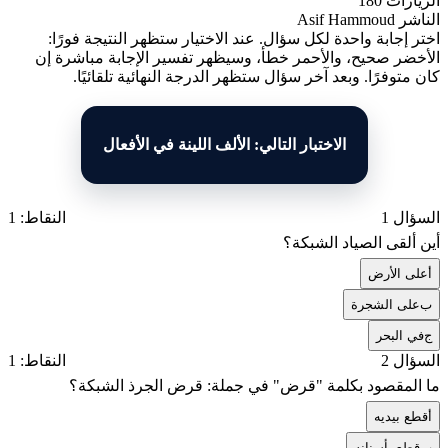
الزيارات
180
الناشر
Asif Hammoud
اختر إجابة واحدة لكل سؤال. عند الاختيار ستظهر النتيجة فورًا:
الأخضر صحيح، والأحمر خطأ، وسيظهر تفسير الإجابة مباشرة إن
كان متوفرًا. وبعد آخر سؤال ستظهر الدرجة النهائية تلقائيًا.
الاختبار التالي: الألف اللينة في الأفعال
السؤال 1
النقاط: 1
أين ألقى الصياد الشبكة؟
أ
على الأرض
ب
على الشجرة
ج
في البحر
السؤال 2
النقاط: 1
ما المقصود بكلمة "قرض" في جملة: قرض الجرذ الشبكة؟
أ
قطع بيديه
ب
قطع بأسنانه