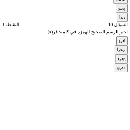
ج
بدؤ
د
بدأ
السؤال 10
النقاط: 1
اختر الرسم الصحيح للهمزة في كلمة: قَر(ء)
أ
قرؤ
ب
قرأ
ج
قرء
د
قرئ