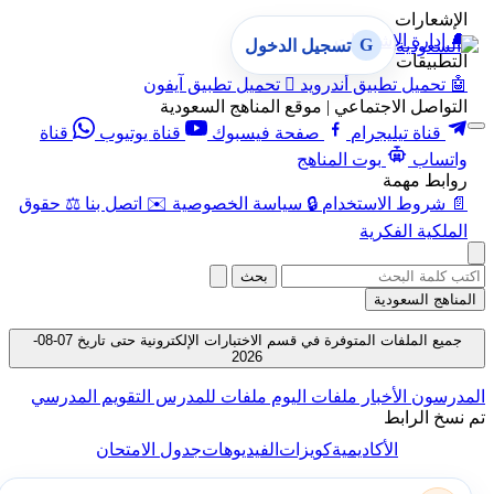
الإشعارات
🔔
إدارة الإشعارات
G
تسجيل الدخول
التطبيقات
🤖
تحميل تطبيق أندرويد

تحميل تطبيق آيفون
التواصل الاجتماعي | موقع المناهج السعودية
قناة تيليجرام
صفحة فيسبوك
قناة يوتيوب
قناة
واتساب
بوت المناهج
روابط مهمة
📄
شروط الاستخدام
🔒
سياسة الخصوصية
✉️
اتصل بنا
⚖️
حقوق
الملكية الفكرية
بحث
المناهج السعودية
جميع الملفات المتوفرة في قسم الاختبارات الإلكترونية حتى تاريخ 07-08-
2026
المدرسون
الأخبار
ملفات اليوم
ملفات للمدرس
التقويم المدرسي
تم نسخ الرابط
الأكاديمية
كويزات
الفيديوهات
جدول الامتحان