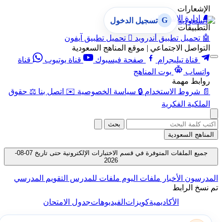
الإشعارات
🔔
إدارة الإشعارات
G
تسجيل الدخول
التطبيقات
🤖
تحميل تطبيق أندرويد

تحميل تطبيق آيفون
التواصل الاجتماعي | موقع المناهج السعودية
قناة تيليجرام
صفحة فيسبوك
قناة يوتيوب
قناة
واتساب
بوت المناهج
روابط مهمة
📄
شروط الاستخدام
🔒
سياسة الخصوصية
✉️
اتصل بنا
⚖️
حقوق
الملكية الفكرية
بحث
المناهج السعودية
جميع الملفات المتوفرة في قسم الاختبارات الإلكترونية حتى تاريخ 07-08-
2026
المدرسون
الأخبار
ملفات اليوم
ملفات للمدرس
التقويم المدرسي
تم نسخ الرابط
الأكاديمية
كويزات
الفيديوهات
جدول الامتحان