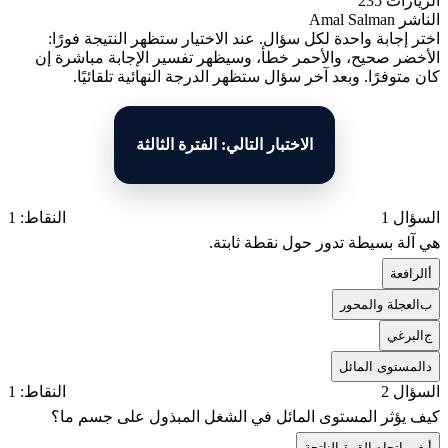
الزيارات
235
الناشر
Amal Salman
اختر إجابة واحدة لكل سؤال. عند الاختيار ستظهر النتيجة فورًا:
الأخضر صحيح، والأحمر خطأ، وسيظهر تفسير الإجابة مباشرة إن
كان متوفرًا. وبعد آخر سؤال ستظهر الدرجة النهائية تلقائيًا.
الاختبار التالي: الفترة الثالثة
السؤال 1
النقاط: 1
هي آلة بسيطة تدور حول نقطة ثابتة.
أ
الرافعة
ب
العجلة والمحور
ج
البرغي
د
المستوى المائل
السؤال 2
النقاط: 1
كيف يؤثر المستوى المائل في الشغل المبذول على جسم ما؟
أ
يغير اتجاه القوة الناتجة