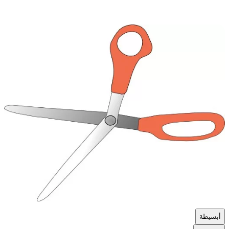
أ
بسيطة