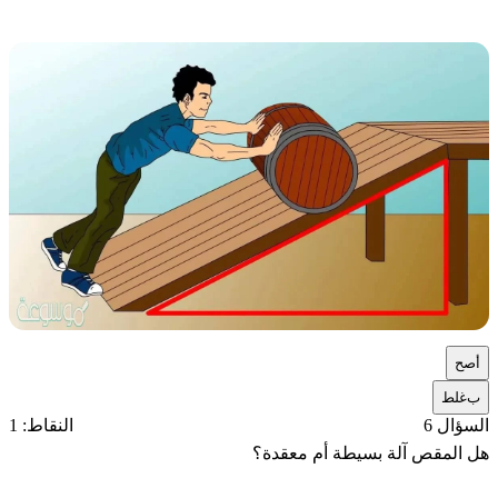
أ
صح
ب
غلط
السؤال 6
النقاط: 1
هل المقص آلة بسيطة أم معقدة؟