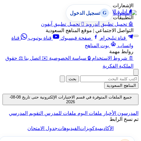
الإشعارات
🔔
إدارة الإشعارات
G
تسجيل الدخول
التطبيقات
🤖
تحميل تطبيق أندرويد

تحميل تطبيق آيفون
التواصل الاجتماعي | موقع المناهج السعودية
قناة تيليجرام
صفحة فيسبوك
قناة يوتيوب
قناة
واتساب
بوت المناهج
روابط مهمة
📄
شروط الاستخدام
🔒
سياسة الخصوصية
✉️
اتصل بنا
⚖️
حقوق
الملكية الفكرية
بحث
المناهج السعودية
جميع الملفات المتوفرة في قسم الاختبارات الإلكترونية حتى تاريخ 08-08-
2026
المدرسون
الأخبار
ملفات اليوم
ملفات للمدرس
التقويم المدرسي
تم نسخ الرابط
الأكاديمية
كويزات
الفيديوهات
جدول الامتحان