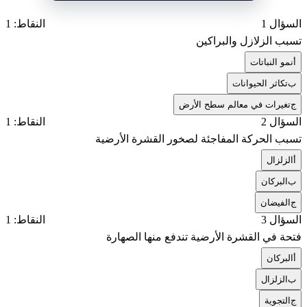
السؤال 1
النقاط: 1
تسبب الزلازل والبراكين
أ
نمو النباتات
ب
تكاثر الحيوانات
ج
تغيرات في معالم سطح الأرض
السؤال 2
النقاط: 1
تسبب الحركة المفاجئة لصخور القشرة الأرضية
أ
الزلزال
ب
البركان
ج
الفيضان
السؤال 3
النقاط: 1
فتحة في القشرة الأرضية تندفع منها الصهارة
أ
البركان
ب
الزلزال
ج
التجوية