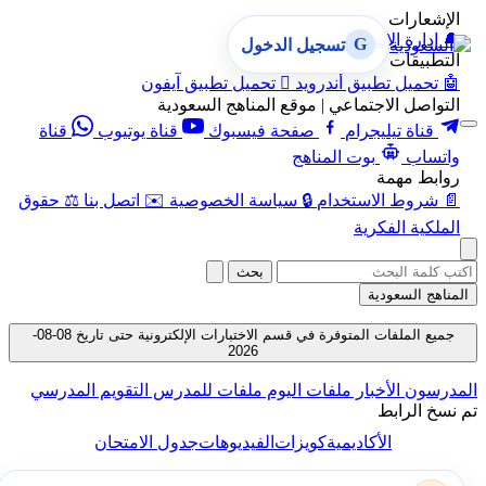
الإشعارات
🔔
إدارة الإشعارات
G
تسجيل الدخول
التطبيقات
🤖
تحميل تطبيق أندرويد

تحميل تطبيق آيفون
التواصل الاجتماعي | موقع المناهج السعودية
قناة تيليجرام
صفحة فيسبوك
قناة يوتيوب
قناة
واتساب
بوت المناهج
روابط مهمة
📄
شروط الاستخدام
🔒
سياسة الخصوصية
✉️
اتصل بنا
⚖️
حقوق
الملكية الفكرية
بحث
المناهج السعودية
جميع الملفات المتوفرة في قسم الاختبارات الإلكترونية حتى تاريخ 08-08-
2026
المدرسون
الأخبار
ملفات اليوم
ملفات للمدرس
التقويم المدرسي
تم نسخ الرابط
الأكاديمية
كويزات
الفيديوهات
جدول الامتحان