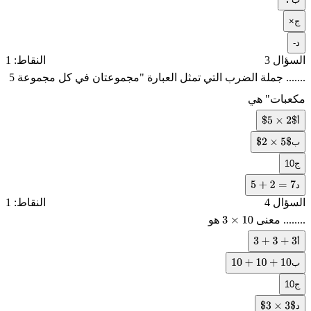
÷
ج
×
د
-
السؤال 3
النقاط: 1
....... جملة الضرب التي تمثل العبارة "مجموعتان في كل مجموعة 5
مكعبات" هي
أ
$
5
×
2
$
ب
$
2
×
5
$
ج
10
د
5
+
2
=
7
السؤال 4
النقاط: 1
........ معنى
هو
3
×
10
أ
3
+
3
+
3
ب
10
+
10
+
10
ج
10
د
$
3
×
3
$