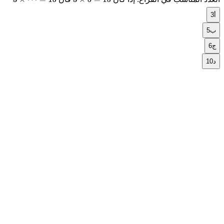
3
×
⋯
=
15
3
×
5
=
15
أ
3
ب
5
ج
6
د
10