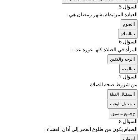
السؤال 5
العبادة المرتبطة بشهر رمضان هي :
أ
الصوم
ب
الصلاة
السؤال 6
المرأة في الصلاة كلها عورة عدا :
أ
الوجه والكفين
ب
الوجه
السؤال 7
من شروط صحة الصلاة
أ
استقبال القبلة
ب
دخول الوقت
ج
جميع ماسبق
السؤال 8
الصيام يكون من طلوع الفجر إلى أذان العشاء :
أ
صواب