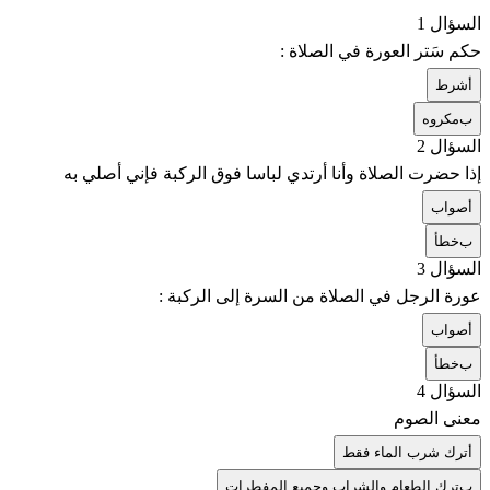
السؤال 1
حكم سَتر العورة في الصلاة :
أ
شرط
ب
مكروه
السؤال 2
إذا حضرت الصلاة وأنا أرتدي لباسا فوق الركبة فإني أصلي به
أ
صواب
ب
خطأ
السؤال 3
عورة الرجل في الصلاة من السرة إلى الركبة :
أ
صواب
ب
خطأ
السؤال 4
معنى الصوم
أ
ترك شرب الماء فقط
ب
ترك الطعام والشراب وجميع المفطرات