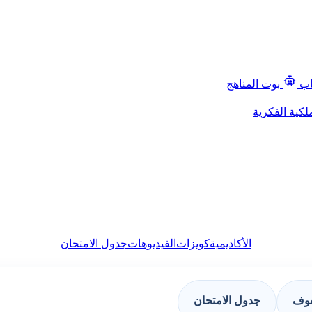
اب
بوت المناهج
لكية الفكرية
الأكاديمية
كويزات
الفيديوهات
جدول الامتحان
فوف
جدول الامتحان