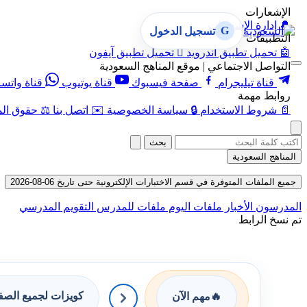
الإشعارات
🔔
إدارة الإشعارات
G
تسجيل الدخول
التطبيقات
🤖
تحميل تطبيق أندرويد

تحميل تطبيق آيفون
التواصل الاجتماعي | موقع المناهج السعودية
قناة تيليجرام
صفحة فيسبوك
قناة يوتيوب
قناة واتس
روابط مهمة
📄
شروط الاستخدام
🔒
سياسة الخصوصية
✉️
اتصل بنا
⚖️
حقوق الم
بحث
المناهج السعودية
جميع الملفات المتوفرة في قسم الاختبارات الإلكترونية حتى تاريخ 06-08-2026
المدرسون
الأخبار
ملفات اليوم
ملفات للمدرس
التقويم المدرسي
تم نسخ الرابط
كويزات لجميع الص
🔥
مهم الآن