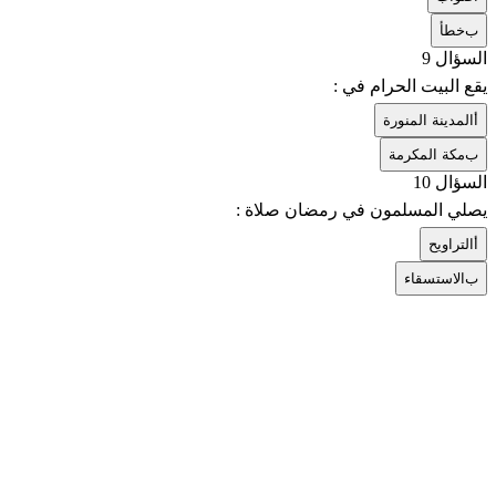
ب
خطأ
السؤال 9
يقع البيت الحرام في :
أ
المدينة المنورة
ب
مكة المكرمة
السؤال 10
يصلي المسلمون في رمضان صلاة :
أ
التراويح
ب
الاستسقاء