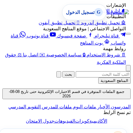
الإشعارات
🔔
إدارة الإشعارات
G
تسجيل الدخول
التطبيقات
🤖
تحميل تطبيق أندرويد

تحميل تطبيق آيفون
التواصل الاجتماعي | موقع المناهج السعودية
قناة تيليجرام
صفحة فيسبوك
قناة يوتيوب
قناة
واتساب
بوت المناهج
روابط مهمة
📄
شروط الاستخدام
🔒
سياسة الخصوصية
✉️
اتصل بنا
⚖️
حقوق
الملكية الفكرية
بحث
المناهج السعودية
جميع الملفات المتوفرة في قسم الاختبارات الإلكترونية حتى تاريخ 08-08-
2026
المدرسون
الأخبار
ملفات اليوم
ملفات للمدرس
التقويم المدرسي
تم نسخ الرابط
الأكاديمية
كويزات
الفيديوهات
جدول الامتحان