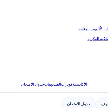
اب
بوت المناهج
لكية الفكرية
الأكاديمية
كويزات
الفيديوهات
جدول الامتحان
فوف
جدول الامتحان