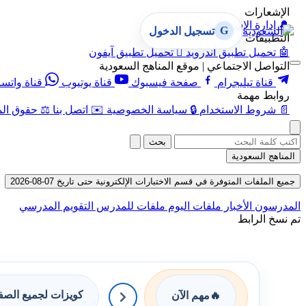
الإشعارات
🔔
إدارة الإشعارات
G
تسجيل الدخول
التطبيقات
🤖
تحميل تطبيق أندرويد

تحميل تطبيق آيفون
التواصل الاجتماعي | موقع المناهج السعودية
قناة تيليجرام
صفحة فيسبوك
قناة يوتيوب
قناة واتس
روابط مهمة
📄
شروط الاستخدام
🔒
سياسة الخصوصية
✉️
اتصل بنا
⚖️
حقوق الم
بحث
المناهج السعودية
جميع الملفات المتوفرة في قسم الاختبارات الإلكترونية حتى تاريخ 07-08-2026
المدرسون
الأخبار
ملفات اليوم
ملفات للمدرس
التقويم المدرسي
تم نسخ الرابط
كويزات لجميع الص
🔥
مهم الآن