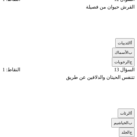
القرش حيوان من فصيلة
أ
الثدييات
ب
الأسماك
ج
الرخويات
السؤال 13
النقاط: 1
تتنفس الحيتان والدلافين عن طريق
أ
الرئات
ب
الخياشيم
ج
الجلد