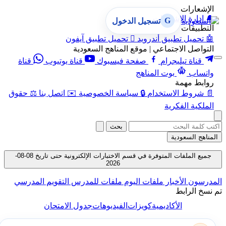
الإشعارات
🔔
إدارة الإشعارات
G
تسجيل الدخول
التطبيقات
🤖
تحميل تطبيق أندرويد

تحميل تطبيق آيفون
التواصل الاجتماعي | موقع المناهج السعودية
قناة تيليجرام
صفحة فيسبوك
قناة يوتيوب
قناة
واتساب
بوت المناهج
روابط مهمة
📄
شروط الاستخدام
🔒
سياسة الخصوصية
✉️
اتصل بنا
⚖️
حقوق
الملكية الفكرية
بحث
المناهج السعودية
جميع الملفات المتوفرة في قسم الاختبارات الإلكترونية حتى تاريخ 08-08-
2026
المدرسون
الأخبار
ملفات اليوم
ملفات للمدرس
التقويم المدرسي
تم نسخ الرابط
الأكاديمية
كويزات
الفيديوهات
جدول الامتحان