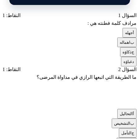
السؤال 1
النقاط: 1
مرادف كلمة فطنته هي :
أ
جهله
ب
اهماله
ج
ذكاؤه
د
غباؤه
السؤال 2
النقاط: 1
ما الطريقة التي اتبعها الرازي في مداواة المرضى؟
أ
التحاليل
ب
التشخيص
ج
التأمل