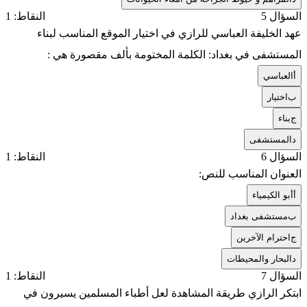
السؤال 5
النقاط: 1
عهد الخليفة العباسي للرازي في اختيار الموقع المناسب لبناء
المستشفى في بغداد: الكلمة المختومة بألف مقصورة هي :
أ
العباسي
ب
اختيار
ج
بناء
د
المستشفى
السؤال 6
النقاط: 1
العنوان المناسب للنص:
أ
أبو الكيمياء
ب
مستشفى بغداد
ج
احترام الآخرين
د
البحار والمحيطات
السؤال 7
النقاط: 1
ابتكر الرازي طريقة المشاهدة لعل أطباء المسلمين يسيرون في