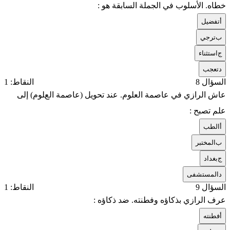
خطاه. الأسلوب في الجملة السابقة هو :
أ
تفضيل
ب
ترجي
ج
استثناء
د
تعجب
السؤال 8
النقاط: 1
عاش الرازي في عاصمة العلوم. عند تحويل (عاصمة العلوم) إلى
علم تصبح :
أ
الطب
ب
المختبر
ج
بغداد
د
المستشفى
السؤال 9
النقاط: 1
عرف الرازي بذكاؤه وفطنته. ضد ذكاؤه :
أ
فطنته