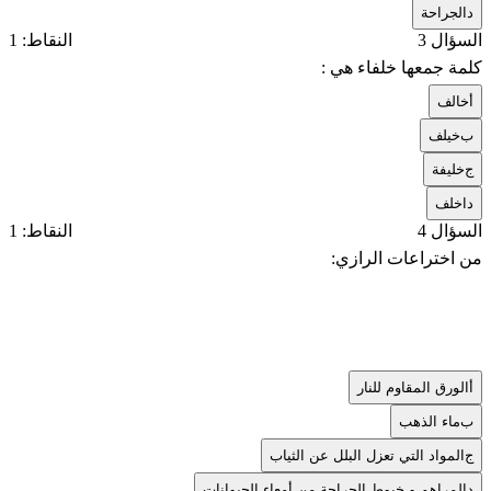
د
الجراحة
السؤال 3
النقاط: 1
كلمة جمعها خلفاء هي :
أ
خالف
ب
خيلف
ج
خليفة
د
اخلف
السؤال 4
النقاط: 1
من اختراعات الرازي:
أ
الورق المقاوم للنار
ب
ماء الذهب
ج
المواد التي تعزل البلل عن الثياب
د
المراهم و خيوط الجراحة من أمعاء الحيوانات