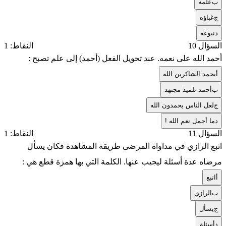
ب
علمه
ج
غباؤه
د
نبوغه
السؤال 10
النقاط: 1
أحمد الله على نعمه. عند تحويل الفعل (أحمد) إلى علم تصبح :
أ
يحمد الشاكرين الله
ب
أحمد تلميذ مجتهد
ج
لعل الناس يحمدون الله
د
ما أجمل نعم الله !
السؤال 11
النقاط: 1
اتبع الرازي في مداواة المرضى طريقة المشاهدة فكان يسأل
مرضاه عدة أسئلة ليجيب عنها. الكلمة التي بها همزة قطع هي :
أ
اتبع
ب
الرازي
ج
يسأل
د
أسئلة