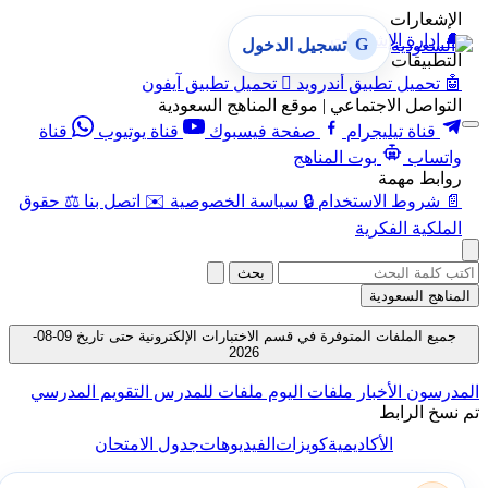
الإشعارات
🔔
إدارة الإشعارات
G
تسجيل الدخول
التطبيقات
🤖
تحميل تطبيق أندرويد

تحميل تطبيق آيفون
التواصل الاجتماعي | موقع المناهج السعودية
قناة تيليجرام
صفحة فيسبوك
قناة يوتيوب
قناة
واتساب
بوت المناهج
روابط مهمة
📄
شروط الاستخدام
🔒
سياسة الخصوصية
✉️
اتصل بنا
⚖️
حقوق
الملكية الفكرية
بحث
المناهج السعودية
جميع الملفات المتوفرة في قسم الاختبارات الإلكترونية حتى تاريخ 09-08-
2026
المدرسون
الأخبار
ملفات اليوم
ملفات للمدرس
التقويم المدرسي
تم نسخ الرابط
الأكاديمية
كويزات
الفيديوهات
جدول الامتحان