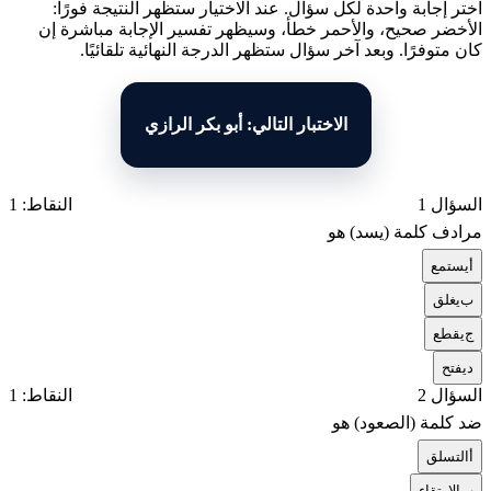
اختر إجابة واحدة لكل سؤال. عند الاختيار ستظهر النتيجة فورًا:
الأخضر صحيح، والأحمر خطأ، وسيظهر تفسير الإجابة مباشرة إن
كان متوفرًا. وبعد آخر سؤال ستظهر الدرجة النهائية تلقائيًا.
الاختبار التالي: أبو بكر الرازي
السؤال 1
النقاط: 1
مرادف كلمة (يسد) هو
أ
يستمع
ب
يغلق
ج
يقطع
د
يفتح
السؤال 2
النقاط: 1
ضد كلمة (الصعود) هو
أ
التسلق
ب
الارتقاء