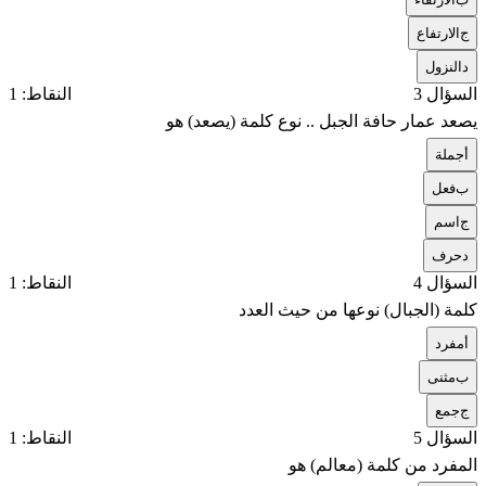
ج
الارتفاع
د
النزول
السؤال 3
النقاط: 1
يصعد عمار حافة الجبل .. نوع كلمة (يصعد) هو
أ
جملة
ب
فعل
ج
اسم
د
حرف
السؤال 4
النقاط: 1
كلمة (الجبال) نوعها من حيث العدد
أ
مفرد
ب
مثنى
ج
جمع
السؤال 5
النقاط: 1
المفرد من كلمة (معالم) هو