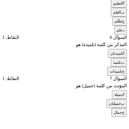
أ
التعليم
ب
العلم
ج
مَعْلَم
د
علم
السؤال 6
النقاط: 1
المذكر من كلمة (تلميذة) هو
أ
تلميذتان
ب
تلميذ
ج
تلميذات
السؤال 7
النقاط: 1
المؤنث من كلمة (جميل) هو
أ
جميلة
ب
جميلتان
ج
جمال