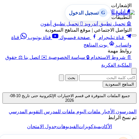
الإشعارات
🔔
إدارة الإشعارات
G
تسجيل الدخول
التطبيقات
🤖
تحميل تطبيق أندرويد

تحميل تطبيق آيفون
التواصل الاجتماعي | موقع المناهج السعودية
قناة تيليجرام
صفحة فيسبوك
قناة يوتيوب
قناة
واتساب
بوت المناهج
روابط مهمة
📄
شروط الاستخدام
🔒
سياسة الخصوصية
✉️
اتصل بنا
⚖️
حقوق
الملكية الفكرية
بحث
المناهج السعودية
جميع الملفات المتوفرة في قسم الاختبارات الإلكترونية حتى تاريخ 10-08-
2026
المدرسون
الأخبار
ملفات اليوم
ملفات للمدرس
التقويم المدرسي
تم نسخ الرابط
الأكاديمية
كويزات
الفيديوهات
جدول الامتحان